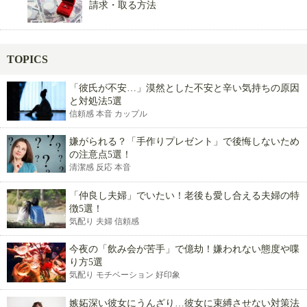
請求・取る方法
TOPICS
「彼氏が不安…」漠然とした不安と辛い気持ちの原因
と対処法5選
信頼感 本音 カップル
嫌がられる？「手作りプレゼント」で後悔しないため
の注意点5選！
清潔感 反応 本音
「仲良し夫婦」でいたい！老後も愛し合える夫婦の特
徴5選！
気配り 夫婦 信頼感
今夜の「飲み会が苦手」で億劫！嫌われない態度や喋
り方5選
気配り モチベーション 好印象
嫉妬深い彼女にうんざり…彼女に束縛させない対策法