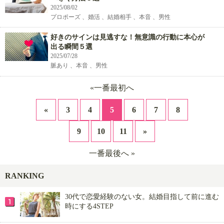
2025/08/02
プロポーズ 、婚活 、結婚相手 、本音 、男性
好きのサインは見逃すな！無意識の行動に本心が
出る瞬間５選
2025/07/28
脈あり 、本音 、男性
«一番最初へ
«
3
4
5
6
7
8
9
10
11
»
一番最後へ »
RANKING
30代で恋愛経験のない女。結婚目指して前に進む
時にする4STEP