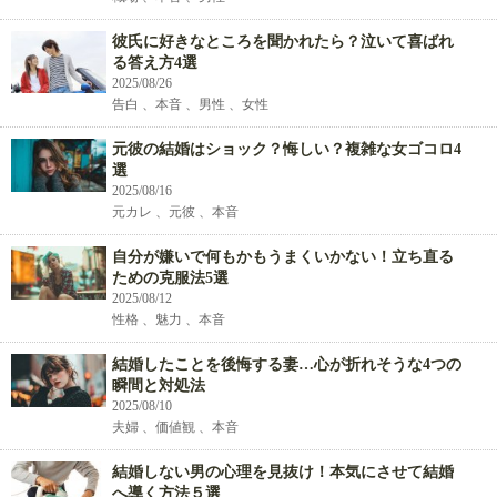
彼氏に好きなところを聞かれたら？泣いて喜ばれ
る答え方4選
2025/08/26
告白 、本音 、男性 、女性
元彼の結婚はショック？悔しい？複雑な女ゴコロ4
選
2025/08/16
元カレ 、元彼 、本音
自分が嫌いで何もかもうまくいかない！立ち直る
ための克服法5選
2025/08/12
性格 、魅力 、本音
結婚したことを後悔する妻…心が折れそうな4つの
瞬間と対処法
2025/08/10
夫婦 、価値観 、本音
結婚しない男の心理を見抜け！本気にさせて結婚
へ導く方法５選