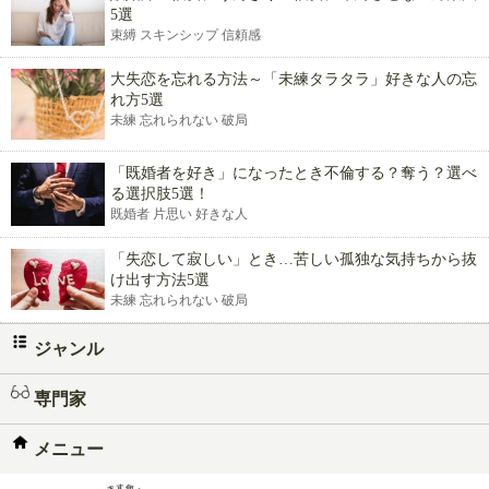
5選
束縛 スキンシップ 信頼感
大失恋を忘れる方法～「未練タラタラ」好きな人の忘
れ方5選
未練 忘れられない 破局
「既婚者を好き」になったとき不倫する？奪う？選べ
る選択肢5選！
既婚者 片思い 好きな人
「失恋して寂しい」とき…苦しい孤独な気持ちから抜
け出す方法5選
未練 忘れられない 破局
ジャンル
専門家
メニュー