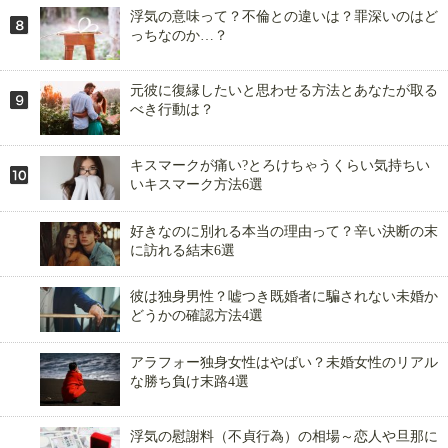
浮気の意味って？不倫との違いは？罪深いのはど
っちなのか…？
元彼に復縁したいと思わせる方法とあなたが取る
べき行動は？
キスマークが痛い?とろけちゃうくらい気持ちい
いキスマーク方法6選
好きなのに別れる本当の理由って？辛い決断の末
に訪れる結末6選
彼は独身男性？嘘つき既婚者に騙されない未婚か
どうかの確認方法4選
アラフォー独身女性はやばい？未婚女性のリアル
な勝ち負け末路4選
浮気の慰謝料（不貞行為）の相場～恋人や旦那に