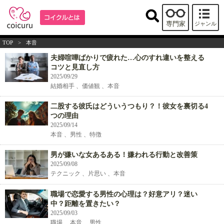
専門家
ジャンル
TOP
>
本音
夫婦喧嘩ばかりで疲れた…心のすれ違いを整える
コツと見直し方
2025/09/29
結婚相手 、価値観 、本音
二股する彼氏はどういうつもり？！彼女を裏切る4
つの理由
2025/09/14
本音 、男性 、特徴
男が嫌いな女あるある！嫌われる行動と改善策
2025/09/08
テクニック 、片思い 、本音
職場で恋愛する男性の心理は？好意アリ？迷い
中？距離を置きたい？
2025/09/03
職場 、本音 、男性