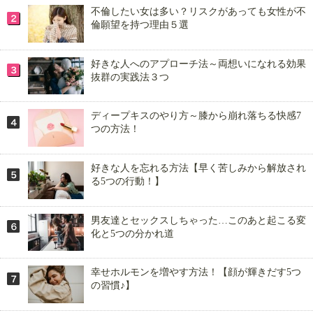
不倫したい女は多い？リスクがあっても女性が不
倫願望を持つ理由５選
好きな人へのアプローチ法～両想いになれる効果
抜群の実践法３つ
ディープキスのやり方～膝から崩れ落ちる快感7
つの方法！
好きな人を忘れる方法【早く苦しみから解放され
る5つの行動！】
男友達とセックスしちゃった…このあと起こる変
化と5つの分かれ道
幸せホルモンを増やす方法！【顔が輝きだす5つ
の習慣♪】