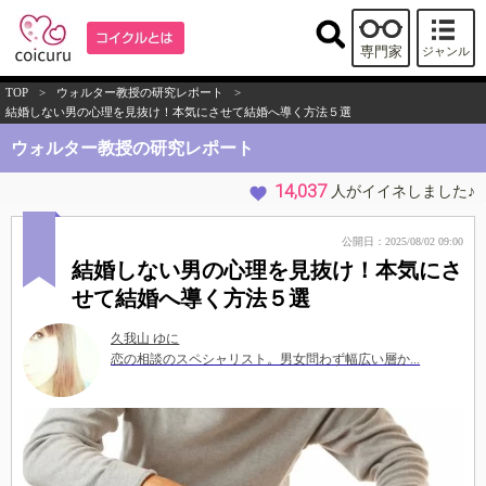
専門家
ジャンル
TOP
>
ウォルター教授の研究レポート
>
結婚しない男の心理を見抜け！本気にさせて結婚へ導く方法５選
ウォルター教授の研究レポート
14,037
人がイイネしました♪
公開日：2025/08/02 09:00
結婚しない男の心理を見抜け！本気にさ
せて結婚へ導く方法５選
久我山 ゆに
恋の相談のスペシャリスト。男女問わず幅広い層か...