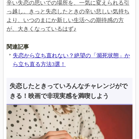
辛い失恋の思いでの場所を、一気に変えられる引
っ越し。きっと失恋したときの辛い悲しい気持ち
より、いつのまにか新しい生活への期待感の方
が、大きくなっているはず♪
関連記事
失恋から立ち直れない？絶望の「瀕死状態」か
ら立ち直る方法3選！
失恋したときっていろんなチャレンジがで
きる！映画で非現実感を満喫しよう