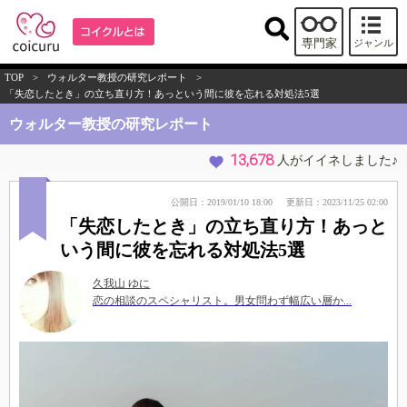
専門家
ジャンル
TOP
>
ウォルター教授の研究レポート
>
「失恋したとき」の立ち直り方！あっという間に彼を忘れる対処法5選
ウォルター教授の研究レポート
13,678
人がイイネしました♪
公開日：2019/01/10 18:00
更新日：2023/11/25 02:00
「失恋したとき」の立ち直り方！あっと
いう間に彼を忘れる対処法5選
久我山 ゆに
恋の相談のスペシャリスト。男女問わず幅広い層か...