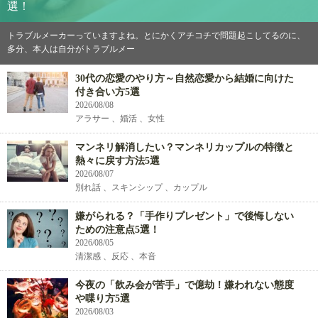
選！
トラブルメーカーっていますよね。とにかくアチコチで問題起こしてるのに、
多分、本人は自分がトラブルメー
30代の恋愛のやり方～自然恋愛から結婚に向けた
付き合い方5選
2026/08/08
アラサー 、婚活 、女性
マンネリ解消したい？マンネリカップルの特徴と
熱々に戻す方法5選
2026/08/07
別れ話 、スキンシップ 、カップル
嫌がられる？「手作りプレゼント」で後悔しない
ための注意点5選！
2026/08/05
清潔感 、反応 、本音
今夜の「飲み会が苦手」で億劫！嫌われない態度
や喋り方5選
2026/08/03