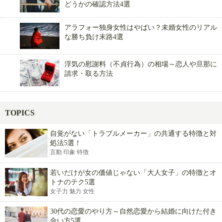
どうかの確認方法4選
アラフォー独身女性はやばい？未婚女性のリアル
な勝ち負け末路4選
浮気の慰謝料（不貞行為）の相場～恋人や旦那に
請求・取る方法
TOPICS
自覚がない「トラブルメーカー」の共通する特徴と対
処法5選！
言動 印象 特徴
若いだけが女の価値じゃない「大人女子」の特徴とオ
トナのテク5選
女子力 魅力 女性
30代の恋愛のやり方～自然恋愛から結婚に向けた付き
合い方5選