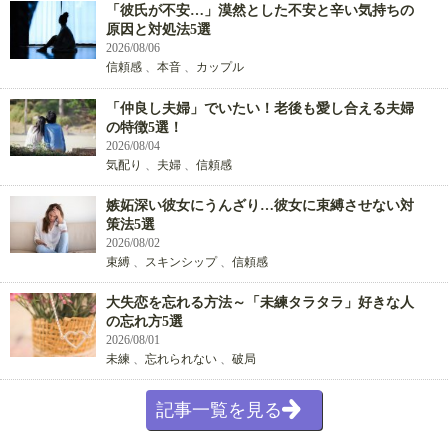
「彼氏が不安…」漠然とした不安と辛い気持ちの
原因と対処法5選
2026/08/06
信頼感
、
本音
、
カップル
「仲良し夫婦」でいたい！老後も愛し合える夫婦
の特徴5選！
2026/08/04
気配り
、
夫婦
、
信頼感
嫉妬深い彼女にうんざり…彼女に束縛させない対
策法5選
2026/08/02
束縛
、
スキンシップ
、
信頼感
大失恋を忘れる方法～「未練タラタラ」好きな人
の忘れ方5選
2026/08/01
未練
、
忘れられない
、
破局
記事一覧を見る