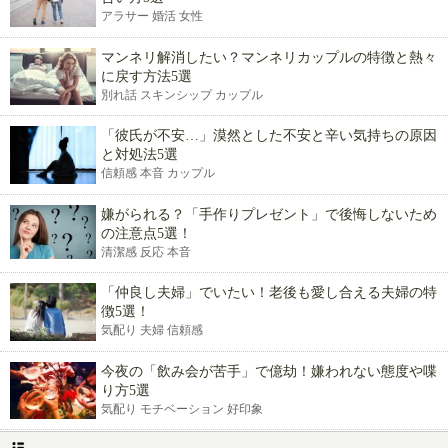
アラサー 婚活 女性
マンネリ解消したい？マンネリカップルの特徴と熱々
に戻す方法5選
別れ話 スキンシップ カップル
「彼氏が不安…」漠然とした不安と辛い気持ちの原因
と対処法5選
信頼感 本音 カップル
嫌がられる？「手作りプレゼント」で後悔しないため
の注意点5選！
清潔感 反応 本音
「仲良し夫婦」でいたい！老後も愛し合える夫婦の特
徴5選！
気配り 夫婦 信頼感
今夜の「飲み会が苦手」で億劫！嫌われない態度や喋
り方5選
気配り モチベーション 好印象