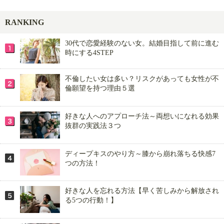
RANKING
30代で恋愛経験のない女。結婚目指して前に進む
時にする4STEP
不倫したい女は多い？リスクがあっても女性が不
倫願望を持つ理由５選
好きな人へのアプローチ法～両想いになれる効果
抜群の実践法３つ
ディープキスのやり方～膝から崩れ落ちる快感7
つの方法！
好きな人を忘れる方法【早く苦しみから解放され
る5つの行動！】