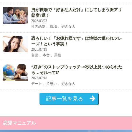
男が職場で「好きな人だけ」にしてしまう脈アリ
態度7選！
2026/03/23
社内恋愛 、職場 、好きな人
恐ろしい！「お疲れ様です」は地獄の嫌われフレ
ーズ！という事実！
2025/07/19
言動 、本音 、男性
“好き”のストップウォッチ♪○秒以上見つめられた
ら…それって⁉
2025/07/18
デート 、片思い 、好きな人
記事一覧を見る
恋愛マニュアル