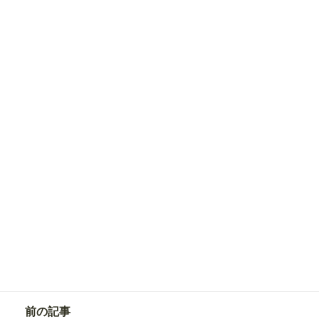
030
本日
人が相談済！
ここをタップして、久我山 ゆにに相談!!
前の記事