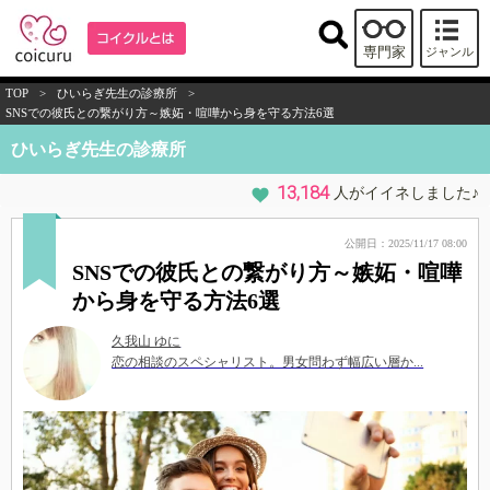
専門家
ジャンル
TOP
>
ひいらぎ先生の診療所
>
SNSでの彼氏との繋がり方～嫉妬・喧嘩から身を守る方法6選
ひいらぎ先生の診療所
13,184
人がイイネしました♪
公開日：2025/11/17 08:00
SNSでの彼氏との繋がり方～嫉妬・喧嘩
から身を守る方法6選
久我山 ゆに
恋の相談のスペシャリスト。男女問わず幅広い層か...