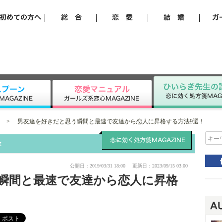
>
男友達を好きだと思う瞬間と最速で友達から恋人に昇格する方法9選！
キー
公開日：2019/03/31 18:00
更新日：2023/09/15 03:00
瞬間と最速で友達から恋人に昇格