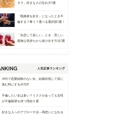
タラ」好きな人の忘れ方5選
「既婚者を好き」になったとき不
倫する？奪う？選べる選択肢5選！
「失恋して寂しい」とき…苦しい
孤独な気持ちから抜け出す方法5選
30代で恋愛経験のない女。結婚目指して前に
進む時にする4STEP
不倫したい女は多い？リスクがあっても女性
が不倫願望を持つ理由５選
好きな人へのアプローチ法～両想いになれる