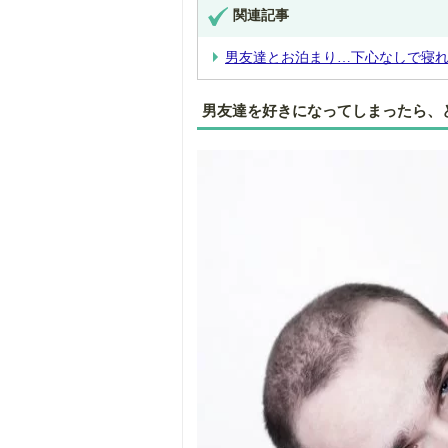
関連記事
男友達とお泊まり…下心なしで寝れ
男友達を好きになってしまったら、