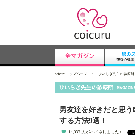
coicuruトップページ
>
ひいらぎ先生の診療所
男友達を好きだと思う
する方法9選！
14,932 人がイイネしました♪