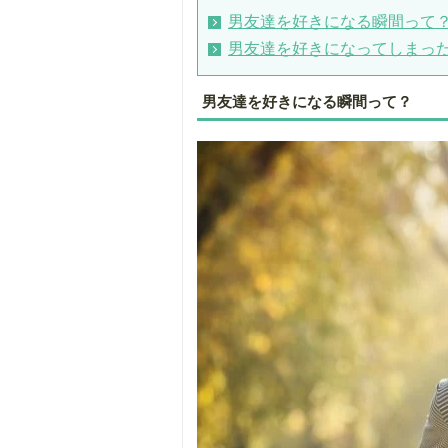
男友達を好きになる瞬間って
男友達を好きになってしまっ
男友達を好きになる瞬間って？