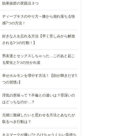
効果抜群の実践法３つ
ディープキスのやり方～膝から崩れ落ちる快
感7つの方法！
好きな人を忘れる方法【早く苦しみから解放
される5つの行動！】
男友達とセックスしちゃった…このあと起こ
る変化と5つの分かれ道
幸せホルモンを増やす方法！【顔が輝きだす5
つの習慣♪】
浮気の意味って？不倫との違いは？罪深いの
はどっちなのか…？
元彼に復縁したいと思わせる方法とあなたが
取るべき行動は？
キスマークが痛い?とろけちゃうくらい気持ち