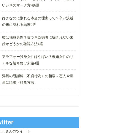
いいキスマーク方法6選
好きなのに別れる本当の理由って？辛い決断
の末に訪れる結末6選
彼は独身男性？嘘つき既婚者に騙されない未
婚かどうかの確認方法4選
アラフォー独身女性はやばい？未婚女性のリ
アルな勝ち負け末路4選
浮気の慰謝料（不貞行為）の相場～恋人や旦
那に請求・取る方法
_curuさんのツイート