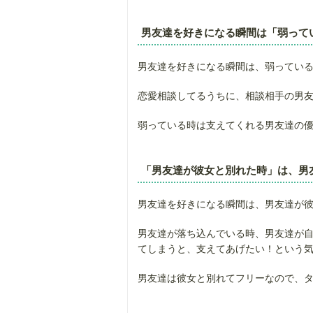
男友達を好きになる瞬間は「弱って
男友達を好きになる瞬間は、弱ってい
恋愛相談してるうちに、相談相手の男
弱っている時は支えてくれる男友達の
「男友達が彼女と別れた時」は、男
男友達を好きになる瞬間は、男友達が
男友達が落ち込んでいる時、男友達が
てしまうと、支えてあげたい！という
男友達は彼女と別れてフリーなので、