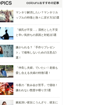
マンネリ解消したい？マンネリカ
ップルの特徴と熱々に戻す方法5選
「彼氏が不安…」漠然とした不安
と辛い気持ちの原因と対処法5選
嫌がられる？「手作りプレゼン
ト」で後悔しないための注意点5
選！
「仲良し夫婦」でいたい！老後も
愛し合える夫婦の特徴5選！
今夜の「飲み会が苦手」で億劫！
嫌われない態度や喋り方5選
嫉妬深い彼女にうんざり…彼女に