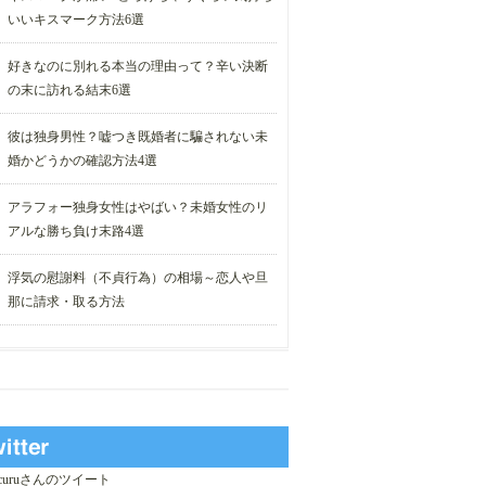
いいキスマーク方法6選
好きなのに別れる本当の理由って？辛い決断
の末に訪れる結末6選
彼は独身男性？嘘つき既婚者に騙されない未
婚かどうかの確認方法4選
アラフォー独身女性はやばい？未婚女性のリ
アルな勝ち負け末路4選
浮気の慰謝料（不貞行為）の相場～恋人や旦
那に請求・取る方法
_curuさんのツイート