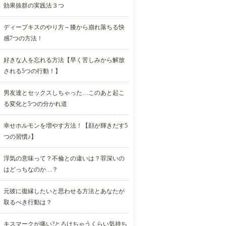
効果抜群の実践法３つ
ディープキスのやり方～膝から崩れ落ちる快
感7つの方法！
好きな人を忘れる方法【早く苦しみから解放
される5つの行動！】
男友達とセックスしちゃった…このあと起こ
る変化と5つの分かれ道
幸せホルモンを増やす方法！【顔が輝きだす5
つの習慣♪】
浮気の意味って？不倫との違いは？罪深いの
はどっちなのか…？
元彼に復縁したいと思わせる方法とあなたが
取るべき行動は？
キスマークが痛い?とろけちゃうくらい気持ち