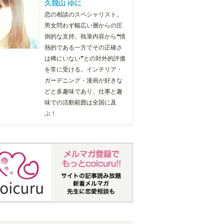
久我山 ゆに
恋の相談のスペシャリスト。
男女問わず幅広い層からの圧
倒的な支持。執筆内容から❝情
熱的である一方でその正確さ
は稀にいない❞との対外的評価
を常に受ける。インテリア・
ガーデニング・漫画が好きな
どと多趣味であり、仕事と趣
味での活動範囲は全国に及
ぶ！