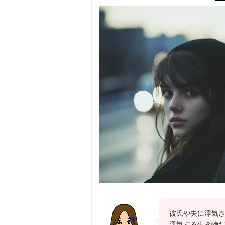
彼氏や夫に浮気
浮気する生き物