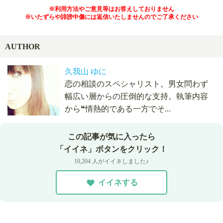
※利用方法やご意見等はお答えしておりません
※いたずらや誹謗中傷には返信いたしませんのでご了承ください
AUTHOR
久我山 ゆに
恋の相談のスペシャリスト。男女問わず
幅広い層からの圧倒的な支持。執筆内容
から❝情熱的である一方でそ...
この記事が気に入ったら
「イイネ」ボタンをクリック！
10,204 人がイイネしました♪
イイネする
003
本日
人が相談済！
ここをタップして、久我山 ゆにに相談!!