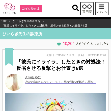
専門家
ジャンル
TOP
>
ひいらぎ先生の診療所
>
「彼氏にイライラ」したときの対処法！反省させる反撃とお仕置き6選
ひいらぎ先生の診療所
10,204
人がイイネしました♪
公開日：2019/05/12 12:00
更新日：2023/09/17 02:00
「彼氏にイライラ」したときの対処法！
反省させる反撃とお仕置き6選
久我山 ゆに
恋の相談のスペシャリスト。男女問わず幅広い層か...