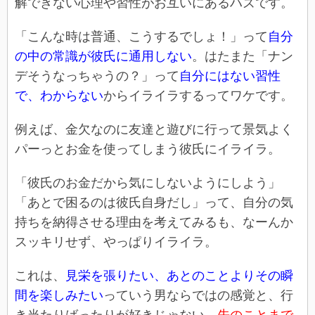
解できない心理や習性がお互いにあるハズです。
「こんな時は普通、こうするでしょ！」って
自分
の中の常識が彼氏に通用しない
。はたまた「ナン
デそうなっちゃうの？」って
自分にはない習性
で、わからない
からイライラするってワケです。
例えば、金欠なのに友達と遊びに行って景気よく
パーっとお金を使ってしまう彼氏にイライラ。
「彼氏のお金だから気にしないようにしよう」
「あとで困るのは彼氏自身だし」って、自分の気
持ちを納得させる理由を考えてみるも、なーんか
スッキリせず、やっぱりイライラ。
これは、
見栄を張りたい、あとのことよりその瞬
間を楽しみたい
っていう男ならではの感覚と、行
き当たりばったりが好きじゃない、
先のことまで