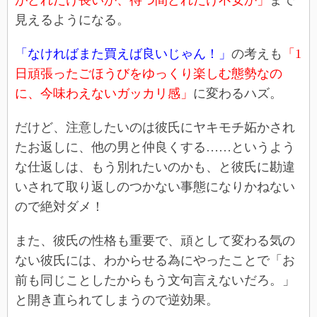
がどれだけ長いか、待つ間どれだけ不安か」
まで
見えるようになる。
「なければまた買えば良いじゃん！」
の考えも
「1
日頑張ったごほうびをゆっくり楽しむ態勢なの
に、今味わえないガッカリ感」
に変わるハズ。
だけど、注意したいのは彼氏にヤキモチ妬かされ
たお返しに、他の男と仲良くする……というよう
な仕返しは、もう別れたいのかも、と彼氏に勘違
いされて取り返しのつかない事態になりかねない
ので絶対ダメ！
また、彼氏の性格も重要で、頑として変わる気の
ない彼氏には、わからせる為にやったことで「お
前も同じことしたからもう文句言えないだろ。」
と開き直られてしまうので逆効果。