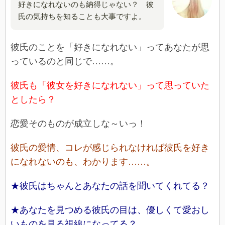
好きになれないのも納得じゃない？ 彼
氏の気持ちを知ることも大事ですよ。
彼氏のことを「好きになれない」ってあなたが思
っているのと同じで……。
彼氏も「彼女を好きになれない」って思っていた
としたら？
恋愛そのものが成立しな～いっ！
彼氏の愛情、コレが感じられなければ彼氏を好き
になれないのも、わかります……。
★彼氏はちゃんとあなたの話を聞いてくれてる？
★あなたを見つめる彼氏の目は、優しくて愛おし
いものを見る視線になってる？