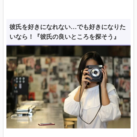
彼氏を好きになれない…でも好きになりた
いなら！『彼氏の良いところを探そう』