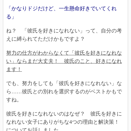
「かなりドジだけど、一生懸命好きでいてくれ
る」
ね？ 「彼氏を好きになれない」って、自分の考
えに縛られてただけかもですよ？
努力の仕方がわからなくて「彼氏を好きになれな
い」ならまだ大丈夫！ 彼氏のこと、好きになれ
ます！
でも、努力をしても「彼氏を好きになれない」な
ら……彼氏との別れを選択するのがベストかもで
すね。
彼氏を好きになれないのはなぜ？ 彼氏を好きに
なれない女子にありがちな4つの理由と解決策！
についてお話しました。