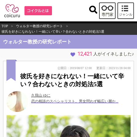
専門家
ジャンル
TOP
>
ウォルター教授の研究レポート
>
彼氏を好きになれない！一緒にいて辛い？合わないときの対処法5選
ウォルター教授の研究レポート
12,421
人がイイネしました♪
公開日：2019/08/07 12:00
更新日：2023/11/28 04:00
彼氏を好きになれない！一緒にいて辛
い？合わないときの対処法5選
久我山 ゆに
恋の相談のスペシャリスト。男女問わず幅広い層か...