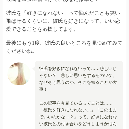
彼氏を「好きになれない」って悩んだことも笑い
飛ばせるくらいに、彼氏を好きになって、いい恋
愛できることを応援してます。
最後にもう1度、彼氏の良いところを見つめてみて
くださいね。
彼氏を好きになれないって……悲しいじ
ゃない？ 悲しい思いをするそのワケ、
なぜそう思うのか、そこを知ることが大
事！
この記事を今見ているってことは……
「彼氏を好きになれない…」「このまま
でいいのかな…？」って、好きになれな
い彼氏との付き合いをどうしようか悩ん