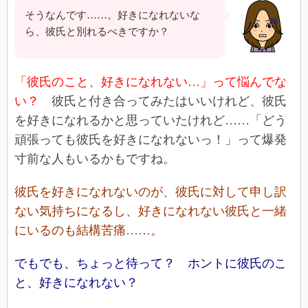
そうなんです……。好きになれないな
ら、彼氏と別れるべきですか？
「彼氏のこと、好きになれない…」って悩んでな
い？
彼氏と付き合ってみたはいいけれど、彼氏
を好きになれるかと思っていたけれど……「どう
頑張っても彼氏を好きになれないっ！」って爆発
寸前な人もいるかもですね。
彼氏を好きになれないのが、彼氏に対して申し訳
ない気持ちになるし、好きになれない彼氏と一緒
にいるのも結構苦痛……。
でもでも、ちょっと待って？ ホントに彼氏のこ
と、好きになれない？