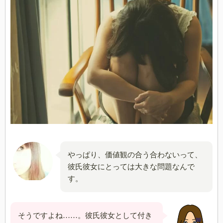
やっぱり、価値観の合う合わないって、
彼氏彼女にとっては大きな問題なんで
す。
そうですよね……。彼氏彼女として付き