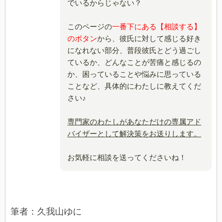
でいるからじゃない？
このページの
一番下にある【相談する】
のボタン
から、彼氏に対して感じる好き
になれない部分、普段彼氏とどう過ごし
ているか、どんなことが苦痛と感じるの
か、困っていることや悩みに思っている
ことなど、具体的にわたしに教えてくだ
さい♪
専門家のわたしがあなただけの専属アド
バイザーとして解決策をお送りします。
お気軽に相談を送ってくださいね！
筆者：久我山ゆに