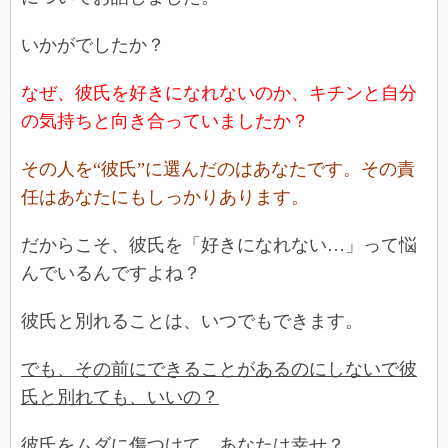
いかがでしたか？
なぜ、彼氏を好きになれないのか、キチンと自分
の気持ちと向き合っていましたか？
その人を“彼氏”に選んだのはあなたです。その責
任はあなたにもしっかりあります。
だからこそ、彼氏を「好きになれない…」って悩
んでいるんですよね？
彼氏と別れることは、いつでもできます。
でも、その前にできることがあるのにしないで彼
氏と別れても、いいの？
彼氏をムダに傷つけて、あなたは幸せ？