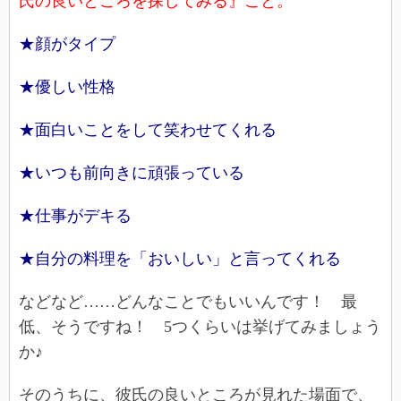
氏の良いところを探してみる』こと。
★顔がタイプ
★優しい性格
★面白いことをして笑わせてくれる
★いつも前向きに頑張っている
★仕事がデキる
★自分の料理を「おいしい」と言ってくれる
などなど……どんなことでもいいんです！ 最
低、そうですね！ 5つくらいは挙げてみましょう
か♪
そのうちに、彼氏の良いところが見れた場面で、