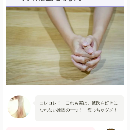
コレコレ！ これも実は、彼氏を好きに
なれない原因の一つ！ 侮っちゃダメ！