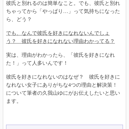
彼氏と別れるのは簡単なこと。でも、彼氏と別れ
ちゃってから「やっぱり…」って気持ちになった
ら、どう？
でも、なんで彼氏を好きになれないんでしょ
う？ 彼氏を好きになれない理由わかってる？
実は、理由がわかったら、「彼氏を好きになれ
た！」って人多いんです！
彼氏を好きになれないのはなぜ？ 彼氏を好きに
なれない女子にありがちな4つの理由と解決策！
について筆者の久我山ゆにがお伝えしたいと思い
ます。