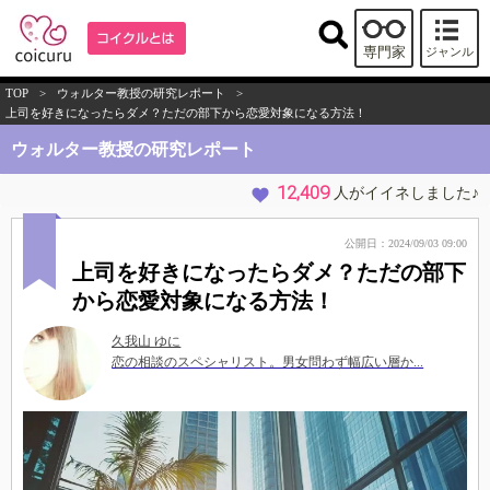
専門家
ジャンル
TOP
>
ウォルター教授の研究レポート
>
上司を好きになったらダメ？ただの部下から恋愛対象になる方法！
ウォルター教授の研究レポート
12,409
人がイイネしました♪
公開日：2024/09/03 09:00
上司を好きになったらダメ？ただの部下
から恋愛対象になる方法！
久我山 ゆに
恋の相談のスペシャリスト。男女問わず幅広い層か...