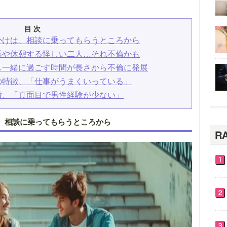
目 次
かけは、相談に乗ってもらうところから
業や休憩する怪しい二人…それ不倫かも
…一緒に過ごす時間が長さから不倫に発展
の特徴、「仕事がうまくいっている」
徴、「真面目で男性経験が少ない」
、相談に乗ってもらうところから