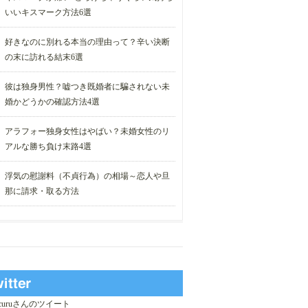
いいキスマーク方法6選
好きなのに別れる本当の理由って？辛い決断
の末に訪れる結末6選
彼は独身男性？嘘つき既婚者に騙されない未
婚かどうかの確認方法4選
アラフォー独身女性はやばい？未婚女性のリ
アルな勝ち負け末路4選
浮気の慰謝料（不貞行為）の相場～恋人や旦
那に請求・取る方法
_curuさんのツイート