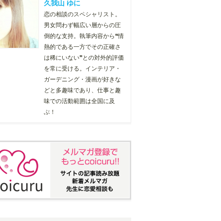
久我山 ゆに
恋の相談のスペシャリスト。
男女問わず幅広い層からの圧
倒的な支持。執筆内容から❝情
熱的である一方でその正確さ
は稀にいない❞との対外的評価
を常に受ける。インテリア・
ガーデニング・漫画が好きな
どと多趣味であり、仕事と趣
味での活動範囲は全国に及
ぶ！