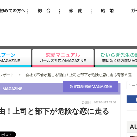
レポート
>
会社で不倫が起こる理由！上司と部下が危険な恋に走る背景５選
キー
公開日：2025/01/13 09:00
由！上司と部下が危険な恋に走る