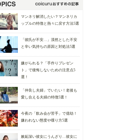
マンネリ解消したい？マンネリカ
ップルの特徴と熱々に戻す方法5選
「彼氏が不安…」漠然とした不安
と辛い気持ちの原因と対処法5選
嫌がられる？「手作りプレゼン
ト」で後悔しないための注意点5
選！
「仲良し夫婦」でいたい！老後も
愛し合える夫婦の特徴5選！
今夜の「飲み会が苦手」で億劫！
嫌われない態度や喋り方5選
嫉妬深い彼女にうんざり…彼女に