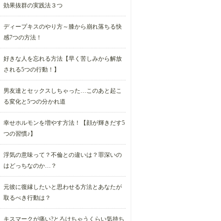
効果抜群の実践法３つ
ディープキスのやり方～膝から崩れ落ちる快
感7つの方法！
好きな人を忘れる方法【早く苦しみから解放
される5つの行動！】
男友達とセックスしちゃった…このあと起こ
る変化と5つの分かれ道
幸せホルモンを増やす方法！【顔が輝きだす5
つの習慣♪】
浮気の意味って？不倫との違いは？罪深いの
はどっちなのか…？
元彼に復縁したいと思わせる方法とあなたが
取るべき行動は？
キスマークが痛い?とろけちゃうくらい気持ち