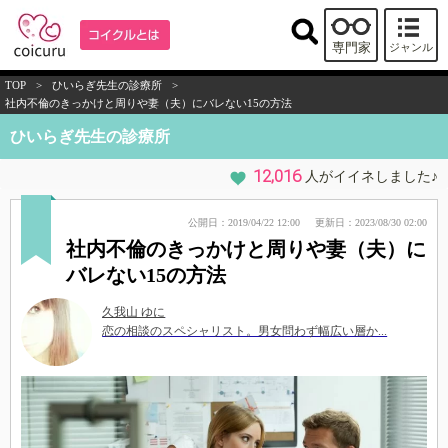
専門家
ジャンル
TOP
>
ひいらぎ先生の診療所
>
社内不倫のきっかけと周りや妻（夫）にバレない15の方法
ひいらぎ先生の診療所
12,016
人がイイネしました♪
公開日：2019/04/22 12:00
更新日：2023/08/30 02:00
社内不倫のきっかけと周りや妻（夫）に
バレない15の方法
久我山 ゆに
恋の相談のスペシャリスト。男女問わず幅広い層か...