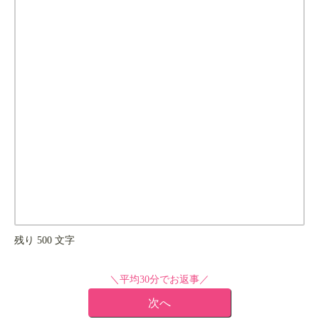
残り
500
文字
＼平均30分でお返事／