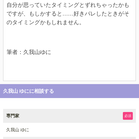
自分が思っていたタイミングとずれちゃったかも
ですが、もしかすると……好きバレしたときがそ
のタイミングかもしれません。
筆者：久我山ゆに
久我山 ゆにに相談する
専門家
必須
久我山 ゆに