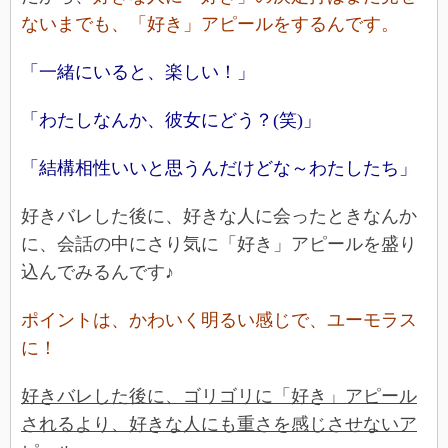
ないまでも、「好き」アピールをするんです。
「一緒にいると、楽しい！」
「わたしなんか、彼女にどう？(笑)」
「結構相性いいと思うんだけどな～わたしたち」
好きバレした後に、好きな人に会ったときなんか
に、会話の中にさり気に「好き」アピールを盛り
込んでみるんです♪
ポイントは、かわいく明るい感じで、ユーモラス
に！
好きバレした後に、ゴリゴリに「好き」アピール
されるより、好きな人にも重さを感じさせないア