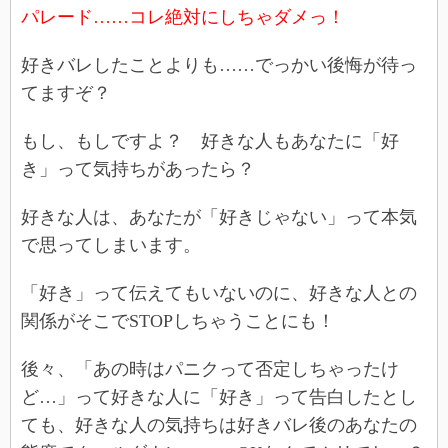
パレード……コレ絶対にしちゃダメっ！
好きバレしたことよりも……でっかい後悔が待っ
てますぞ？
もし、もしですよ？ 好きな人もあなたに「好
き」って気持ちがあったら？
好きな人は、あなたが「好きじゃない」って本気
で思ってしまいます。
「好き」って伝えてもいないのに、好きな人との
関係がそこでSTOPしちゃうことにも！
後々、「あの時はパニクって否定しちゃったけ
ど…」って好きな人に「好き」って告白したとし
ても、好きな人の気持ちは好きバレ後のあなたの