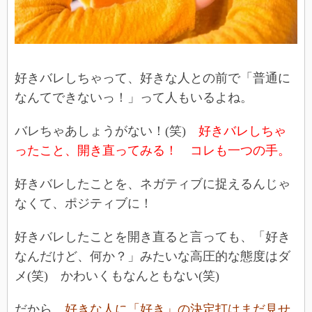
好きバレしちゃって、好きな人との前で「普通に
なんてできないっ！」って人もいるよね。
バレちゃあしょうがない！(笑)
好きバレしちゃ
ったこと、開き直ってみる！ コレも一つの手。
好きバレしたことを、ネガティブに捉えるんじゃ
なくて、ポジティブに！
好きバレしたことを開き直ると言っても、「好き
なんだけど、何か？」みたいな高圧的な態度はダ
メ(笑) かわいくもなんともない(笑)
だから、
好きな人に「好き」の決定打はまだ見せ