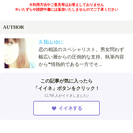
※利用方法やご意見等はお答えしておりません
※いたずらや誹謗中傷には返信いたしませんのでご了承ください
AUTHOR
久我山 ゆに
恋の相談のスペシャリスト。男女問わず
幅広い層からの圧倒的な支持。執筆内容
から❝情熱的である一方でそ...
この記事が気に入ったら
「イイネ」ボタンをクリック！
12,768 人がイイネしました♪
イイネする