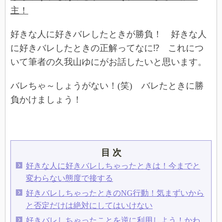
主！
好きな人に好きバレしたときが勝負！ 好きな人
に好きバレしたときの正解ってなに⁉ これにつ
いて筆者の久我山ゆにがお話したいと思います。
バレちゃ～しょうがない！(笑) バレたときに勝
負かけましょう！
目 次
好きな人に好きバレしちゃったときは！今までと
変わらない態度で接する
好きバレしちゃったときのNG行動！気まずいから
と否定だけは絶対にしてはいけない
好きバレしちゃったことを逆に利用しよう！かわ