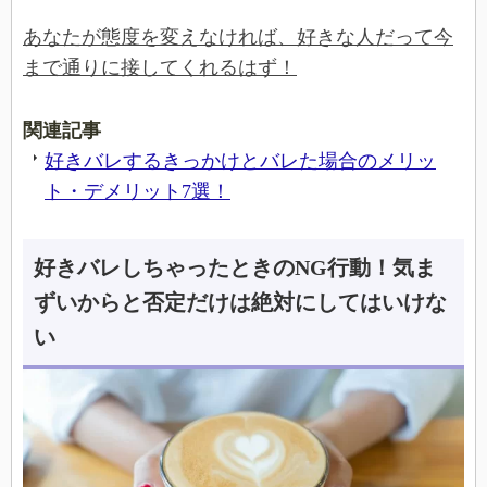
あなたが態度を変えなければ、好きな人だって今
まで通りに接してくれるはず！
関連記事
好きバレするきっかけとバレた場合のメリッ
ト・デメリット7選！
好きバレしちゃったときのNG行動！気ま
ずいからと否定だけは絶対にしてはいけな
い