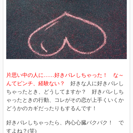
片思い中の人に……好きバレしちゃった！ な～
んてピンチ、経験ない？
好きな人に好きバレし
ちゃったとき、どうしてますか？ 好きバレしち
ゃったときの行動、コレがその恋が上手くいくか
どうかのカギだったりもするんです！
好きバレしちゃったら、内心心臓バクバク！ で
すよね？(笑)