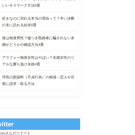
いいキスマーク方法6選
好きなのに別れる本当の理由って？辛い決断
の末に訪れる結末6選
彼は独身男性？嘘つき既婚者に騙されない未
婚かどうかの確認方法4選
アラフォー独身女性はやばい？未婚女性のリ
アルな勝ち負け末路4選
浮気の慰謝料（不貞行為）の相場～恋人や旦
那に請求・取る方法
_curuさんのツイート