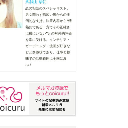
久我山 ゆに
恋の相談のスペシャリスト。
男女問わず幅広い層からの圧
倒的な支持。執筆内容から❝情
熱的である一方でその正確さ
は稀にいない❞との対外的評価
を常に受ける。インテリア・
ガーデニング・漫画が好きな
どと多趣味であり、仕事と趣
味での活動範囲は全国に及
ぶ！