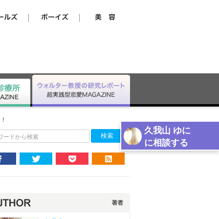
選！
久我山 ゆに
ワードから検索
に相談する