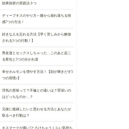
効果抜群の実践法３つ
ディープキスのやり方～膝から崩れ落ちる快
感7つの方法！
好きな人を忘れる方法【早く苦しみから解放
される5つの行動！】
男友達とセックスしちゃった…このあと起こ
る変化と5つの分かれ道
幸せホルモンを増やす方法！【顔が輝きだす5
つの習慣♪】
浮気の意味って？不倫との違いは？罪深いの
はどっちなのか…？
元彼に復縁したいと思わせる方法とあなたが
取るべき行動は？
キスマークが痛い?とろけちゃうくらい気持ち