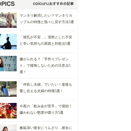
マンネリ解消したい？マンネリカ
ップルの特徴と熱々に戻す方法5選
「彼氏が不安…」漠然とした不安
と辛い気持ちの原因と対処法5選
嫌がられる？「手作りプレゼン
ト」で後悔しないための注意点5
選！
「仲良し夫婦」でいたい！老後も
愛し合える夫婦の特徴5選！
今夜の「飲み会が苦手」で億劫！
嫌われない態度や喋り方5選
嫉妬深い彼女にうんざり…彼女に