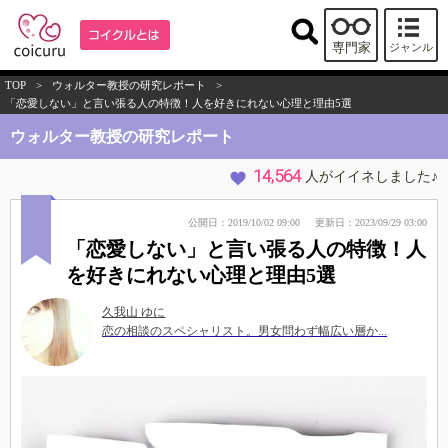
専門家
ジャンル
TOP
>
ウォルター教授の研究レポート
>
「恋愛しない」と言い張る人の特徴！人を好きにれない心理と理由5選
ウォルター教授の研究レポート
14,564
人がイイネしました♪
公開日：2019/10/02 09:00
更新日：2023/09/29 03:00
「恋愛しない」と言い張る人の特徴！人
を好きにれない心理と理由5選
久我山 ゆに
恋の相談のスペシャリスト。男女問わず幅広い層か...