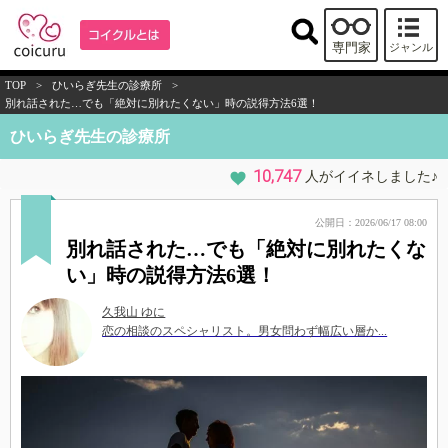
専門家
ジャンル
TOP
>
ひいらぎ先生の診療所
>
別れ話された…でも「絶対に別れたくない」時の説得方法6選！
ひいらぎ先生の診療所
10,747
人がイイネしました♪
公開日：2026/06/17 08:00
別れ話された…でも「絶対に別れたくな
い」時の説得方法6選！
久我山 ゆに
恋の相談のスペシャリスト。男女問わず幅広い層か...