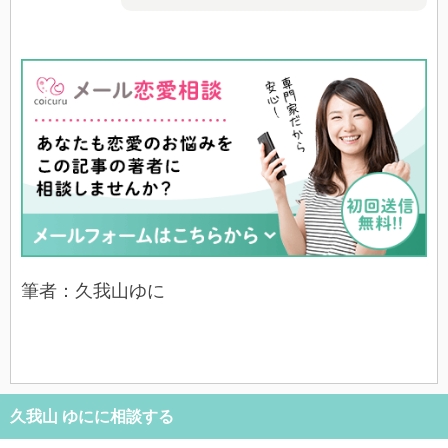
筆者：久我山ゆに
久我山 ゆにに相談する