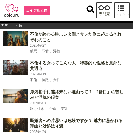
専門家
ジャンル
TOP
>
不倫
不倫が終わる時…シタ側とサレた側に起こるそれ
ぞれのこと
2025/09/27
破局 、不倫 、浮気
不倫する女ってこんな人…特徴的な性格と意外な
共通点
2025/09/19
不倫 、特徴 、女性
浮気相手に連絡来ない理由って？「2番目」の苦し
みと浮気の現実
2025/08/05
駆け引き 、不倫 、浮気
既婚者への片思いは危険ですか？ 魅力に惹かれる
理由と対処法４選
2025/04/20