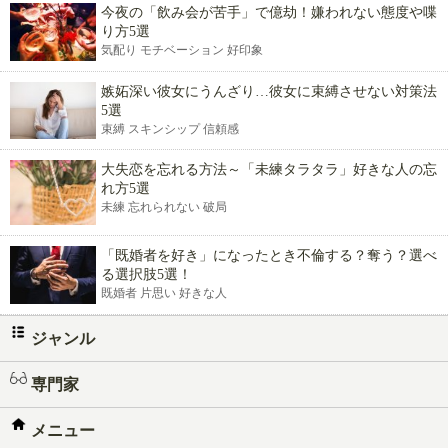
今夜の「飲み会が苦手」で億劫！嫌われない態度や喋
り方5選
気配り モチベーション 好印象
嫉妬深い彼女にうんざり…彼女に束縛させない対策法
5選
束縛 スキンシップ 信頼感
大失恋を忘れる方法～「未練タラタラ」好きな人の忘
れ方5選
未練 忘れられない 破局
「既婚者を好き」になったとき不倫する？奪う？選べ
る選択肢5選！
既婚者 片思い 好きな人
ジャンル
専門家
メニュー