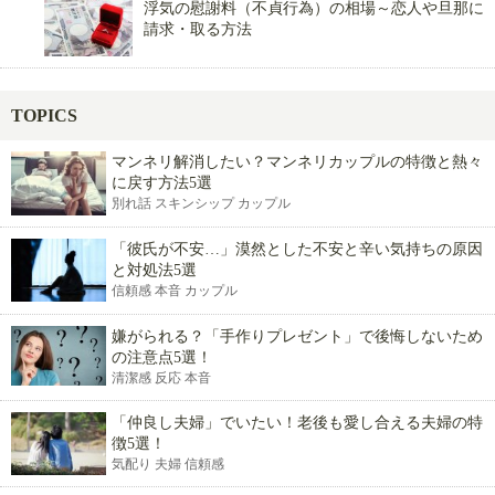
浮気の慰謝料（不貞行為）の相場～恋人や旦那に
請求・取る方法
TOPICS
マンネリ解消したい？マンネリカップルの特徴と熱々
に戻す方法5選
別れ話 スキンシップ カップル
「彼氏が不安…」漠然とした不安と辛い気持ちの原因
と対処法5選
信頼感 本音 カップル
嫌がられる？「手作りプレゼント」で後悔しないため
の注意点5選！
清潔感 反応 本音
「仲良し夫婦」でいたい！老後も愛し合える夫婦の特
徴5選！
気配り 夫婦 信頼感