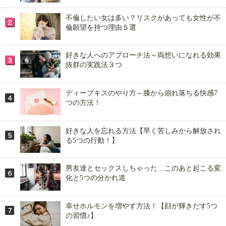
不倫したい女は多い？リスクがあっても女性が不
倫願望を持つ理由５選
好きな人へのアプローチ法～両想いになれる効果
抜群の実践法３つ
ディープキスのやり方～膝から崩れ落ちる快感7
つの方法！
好きな人を忘れる方法【早く苦しみから解放され
る5つの行動！】
男友達とセックスしちゃった…このあと起こる変
化と5つの分かれ道
幸せホルモンを増やす方法！【顔が輝きだす5つ
の習慣♪】