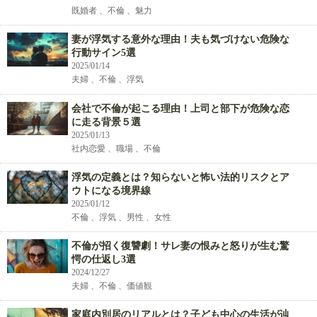
既婚者 、不倫 、魅力
妻が浮気する意外な理由！夫も気づけない危険な
行動サイン5選
2025/01/14
夫婦 、不倫 、浮気
会社で不倫が起こる理由！上司と部下が危険な恋
に走る背景５選
2025/01/13
社内恋愛 、職場 、不倫
浮気の定義とは？知らないと怖い法的リスクとア
ウトになる境界線
2025/01/12
不倫 、浮気 、男性 、女性
不倫が招く復讐劇！サレ妻の恨みと怒りが生む驚
愕の仕返し3選
2024/12/27
夫婦 、不倫 、価値観
家庭内別居のリアルとは？子ども中心の生活が辿