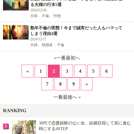
る夫婦の行末5選
2024/12/26
夫婦 、不倫 、特徴
熟年不倫の実態！今まで誠実だった人もハマって
しまう理由4選
2024/12/17
夫婦 、既婚者 、不倫
«一番最初へ
«
1
2
3
4
5
6
7
8
9
»
一番最後へ »
RANKING
30代で恋愛経験のない女。結婚目指して前に進む
時にする4STEP