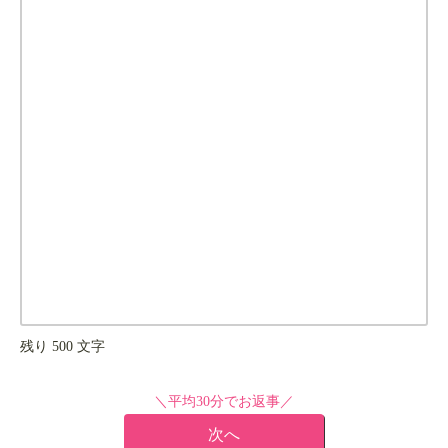
残り
500
文字
＼平均30分でお返事／