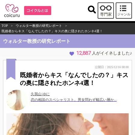
専門家
ジャンル
TOP
>
ウォルター教授の研究レポート
>
既婚者からキス「なんでしたの？」キスの奥に隠されたホンネ4選！
ウォルター教授の研究レポート
12,887
人がイイネしました♪
公開日：2025/12/16 08:00
既婚者からキス「なんでしたの？」キス
の奥に隠されたホンネ4選！
久我山 ゆに
恋の相談のスペシャリスト。男女問わず幅広い層か...