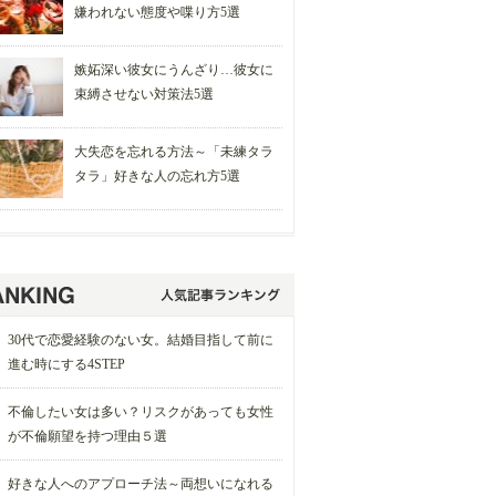
嫌われない態度や喋り方5選
嫉妬深い彼女にうんざり…彼女に
束縛させない対策法5選
大失恋を忘れる方法～「未練タラ
タラ」好きな人の忘れ方5選
30代で恋愛経験のない女。結婚目指して前に
進む時にする4STEP
不倫したい女は多い？リスクがあっても女性
が不倫願望を持つ理由５選
好きな人へのアプローチ法～両想いになれる