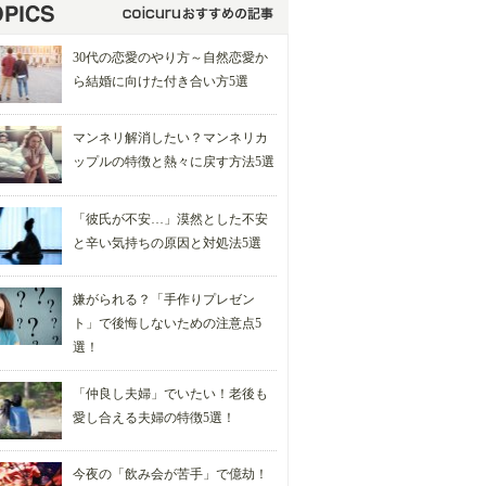
30代の恋愛のやり方～自然恋愛か
ら結婚に向けた付き合い方5選
マンネリ解消したい？マンネリカ
ップルの特徴と熱々に戻す方法5選
「彼氏が不安…」漠然とした不安
と辛い気持ちの原因と対処法5選
嫌がられる？「手作りプレゼン
ト」で後悔しないための注意点5
選！
「仲良し夫婦」でいたい！老後も
愛し合える夫婦の特徴5選！
今夜の「飲み会が苦手」で億劫！