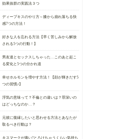
効果抜群の実践法３つ
ディープキスのやり方～膝から崩れ落ちる快
感7つの方法！
好きな人を忘れる方法【早く苦しみから解放
される5つの行動！】
男友達とセックスしちゃった…このあと起こ
る変化と5つの分かれ道
幸せホルモンを増やす方法！【顔が輝きだす5
つの習慣♪】
浮気の意味って？不倫との違いは？罪深いの
はどっちなのか…？
元彼に復縁したいと思わせる方法とあなたが
取るべき行動は？
キスマークが痛い?とろけちゃうくらい気持ち