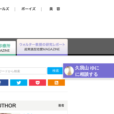
選
久我山 ゆに
ワードから検索
に相談する