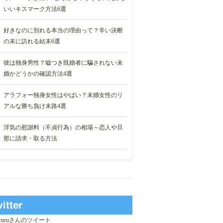
いいキスマーク方法6選
好きなのに別れる本当の理由って？辛い決断
の末に訪れる結末6選
彼は独身男性？嘘つき既婚者に騙されない未
婚かどうかの確認方法4選
アラフォー独身女性はやばい？未婚女性のリ
アルな勝ち負け末路4選
浮気の慰謝料（不貞行為）の相場～恋人や旦
那に請求・取る方法
_curuさんのツイート