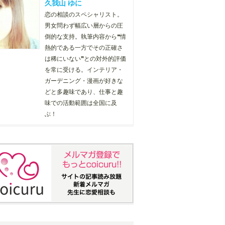
久我山 ゆに
恋の相談のスペシャリスト。
男女問わず幅広い層からの圧
倒的な支持。執筆内容から❝情
熱的である一方でその正確さ
は稀にいない❞との対外的評価
を常に受ける。インテリア・
ガーデニング・漫画が好きな
どと多趣味であり、仕事と趣
味での活動範囲は全国に及
ぶ！