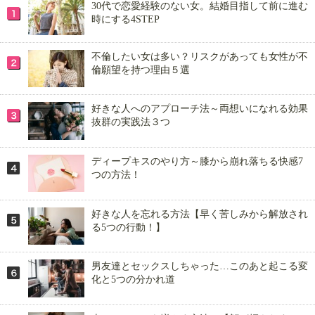
30代で恋愛経験のない女。結婚目指して前に進む
時にする4STEP
不倫したい女は多い？リスクがあっても女性が不
倫願望を持つ理由５選
好きな人へのアプローチ法～両想いになれる効果
抜群の実践法３つ
ディープキスのやり方～膝から崩れ落ちる快感7
つの方法！
好きな人を忘れる方法【早く苦しみから解放され
る5つの行動！】
男友達とセックスしちゃった…このあと起こる変
化と5つの分かれ道