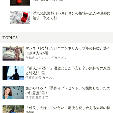
浮気の慰謝料（不貞行為）の相場～恋人や旦那に
請求・取る方法
TOPICS
マンネリ解消したい？マンネリカップルの特徴と熱々
に戻す方法5選
別れ話 スキンシップ カップル
「彼氏が不安…」漠然とした不安と辛い気持ちの原因
と対処法5選
信頼感 本音 カップル
嫌がられる？「手作りプレゼント」で後悔しないため
の注意点5選！
清潔感 反応 本音
「仲良し夫婦」でいたい！老後も愛し合える夫婦の特
徴5選！