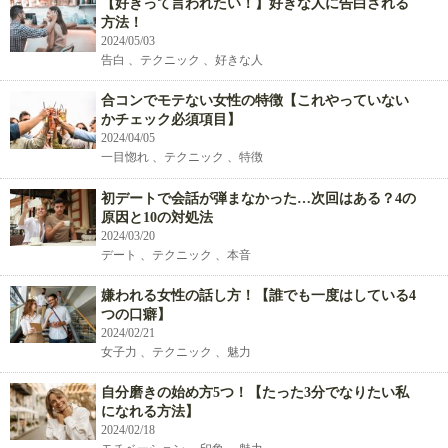
【好きって言われたい！】好きな人に告白される
方法！
2024/05/03
告白 、テクニック 、好きな人
合コンでモテない女性の特徴【これやっていない
かチェック必須項目】
2024/04/05
一目惚れ 、テクニック 、特徴
初デートで会話が弾まなかった…次回はある？4の
原因と10の対処法
2024/03/20
デート 、テクニック 、本音
嫌われる女性の話し方！【誰でも一度はしている4
つの口癖】
2024/02/21
女子力 、テクニック 、魅力
自分磨きの始め方5つ！【たった3分でなりたい私
になれる方法】
2024/02/18