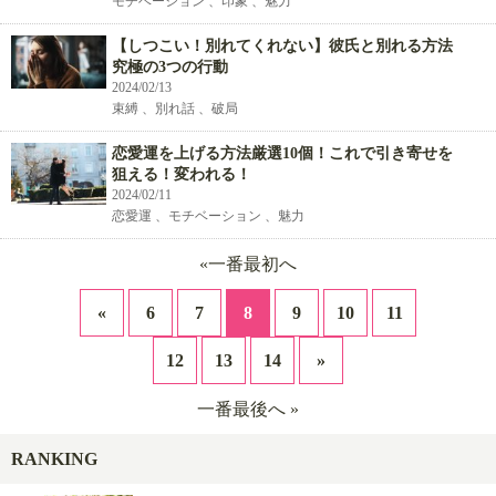
モチベーション 、印象 、魅力
【しつこい！別れてくれない】彼氏と別れる方法
究極の3つの行動
2024/02/13
束縛 、別れ話 、破局
恋愛運を上げる方法厳選10個！これで引き寄せを
狙える！変われる！
2024/02/11
恋愛運 、モチベーション 、魅力
«一番最初へ
«
6
7
8
9
10
11
12
13
14
»
一番最後へ »
RANKING