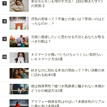
幸せホルモンを増やす方法！【顔が輝きだす5つ
の習慣♪】
浮気の意味って？不倫との違いは？罪深いのはど
っちなのか…？
元彼に復縁したいと思わせる方法とあなたが取る
べき行動は？
キスマークが痛い?とろけちゃうくらい気持ちい
いキスマーク方法6選
好きなのに別れる本当の理由って？辛い決断の末
に訪れる結末6選
彼は独身男性？嘘つき既婚者に騙されない未婚か
どうかの確認方法4選
アラフォー独身女性はやばい？未婚女性のリアル
な勝ち負け末路4選