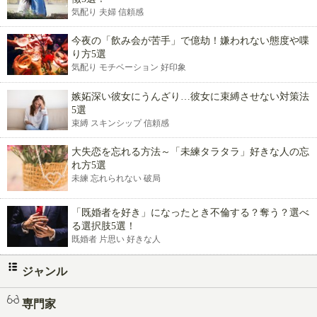
気配り 夫婦 信頼感
今夜の「飲み会が苦手」で億劫！嫌われない態度や喋
り方5選
気配り モチベーション 好印象
嫉妬深い彼女にうんざり…彼女に束縛させない対策法
5選
束縛 スキンシップ 信頼感
大失恋を忘れる方法～「未練タラタラ」好きな人の忘
れ方5選
未練 忘れられない 破局
「既婚者を好き」になったとき不倫する？奪う？選べ
る選択肢5選！
既婚者 片思い 好きな人
ジャンル
専門家