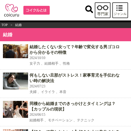
専門家
ジャンル
TOP
>
結婚
結婚
結婚したくない女って？年齢で変化する男ゴコロ
から分かるその特徴
2024/10/10
女子力 、結婚相手 、性格
何もしない旦那がストレス！家事育児を手伝わな
い時の解決法
2024/07/23
夫婦 、イライラ 、本音
同棲から結婚までのきっかけとタイミングは？
【カップルの現状】
2024/06/15
結婚相手 、モチベーション 、テクニック