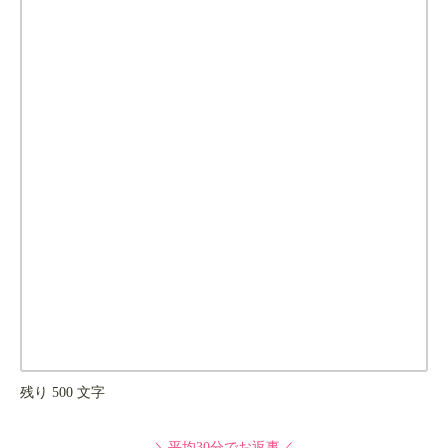
残り
500
文字
＼平均30分でお返事／