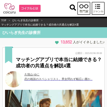
専門家
ジャンル
TOP
>
ひいらぎ先生の診療所
>
マッチングアプリで本当に結婚できる？成功者の共通点を解説4選
ひいらぎ先生の診療所
13,852
人がイイネしました♪
公開日：2025/02/06 09:00
マッチングアプリで本当に結婚できる？
成功者の共通点を解説4選
久我山 ゆに
恋の相談のスペシャリスト。男女問わず幅広い層か...