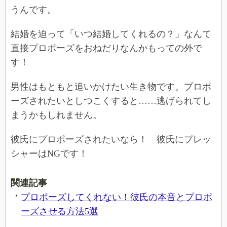
うんです。
結婚を迫って「いつ結婚してくれるの？」なんて
直接プロポーズをおねだりなんかもっての外で
す！
男性はもともと追いかけたい生き物です。プロポ
ーズされたいとしつこくすると……逃げられてし
まうかもしれません。
彼氏にプロポーズされたいなら！ 彼氏にプレッ
シャーはNGです！
関連記事
プロポーズしてくれない！彼氏の本音とプロポ
ーズさせる方法5選