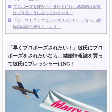
プロポーズを彼から引き出すには…基本的な家事
はできるようになっておくべき！
「少しでも早くプロポーズされたい！」なら…彼
氏の両親と仲良くしよう！
「早くプロポーズされたい！」彼氏にプロ
ポーズをされたいなら…結婚情報誌を買っ
て彼氏にプレッシャーはNG！