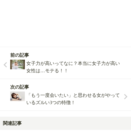
前の記事
女子力が高いってなに？本当に女子力が高い
女性は…モテる！！
次の記事
「もう一度会いたい」と思わせる女がやって
いるズルい3つの特徴！
024
本日
人が相談済！
関連記事
ここをタップして、久我山 ゆにに相談!!