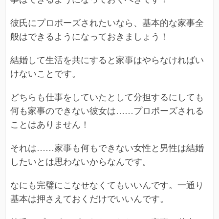
彼氏にプロポーズされたいなら、基本的な家事全
般はできるようになっておきましょう！
結婚して生活を共にすると家事はやらなければい
けないことです。
どちらも仕事をしていたとして分担するにしても
何も家事のできない彼女は……プロポーズされる
ことはありません！
それは……家事も何もできない女性と男性は結婚
したいとは思わないからなんです。
なにも完璧にこなせなくてもいいんです。一通り
基本は押さえておくだけでいいんです。