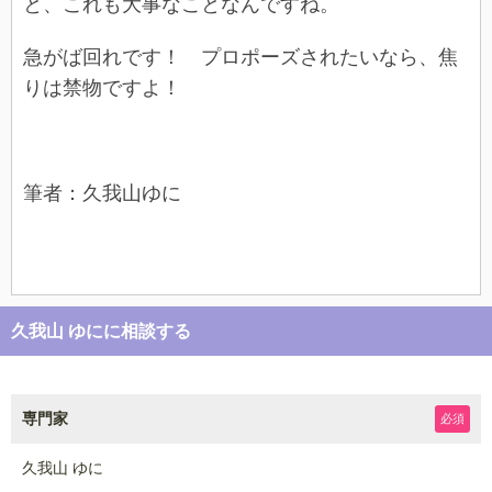
と、これも大事なことなんですね。
急がば回れです！ プロポーズされたいなら、焦
りは禁物ですよ！
筆者：久我山ゆに
久我山 ゆにに相談する
専門家
必須
久我山 ゆに