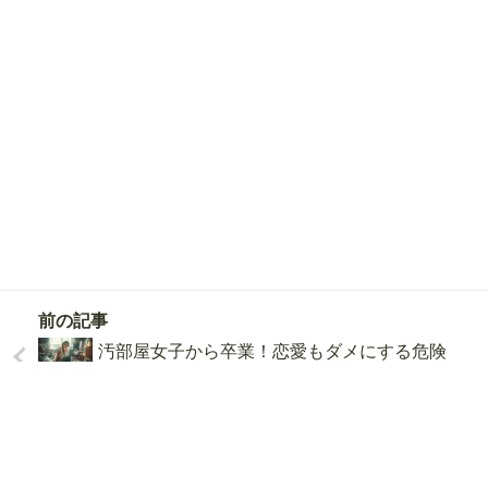
032
本日
人が相談済！
前の記事
ここをタップして、久我山 ゆにに相談!!
汚部屋女子から卒業！恋愛もダメにする危険
な非モテ習慣5選
次の記事
恋愛経験ない女でも結婚できる！幸せを掴ん