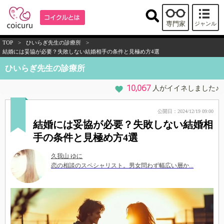
専門家
ジャンル
TOP
>
ひいらぎ先生の診療所
>
結婚には妥協が必要？失敗しない結婚相手の条件と見極め方4選
ひいらぎ先生の診療所
10,067
人がイイネしました♪
公開日：2024/12/19 09:00
結婚には妥協が必要？失敗しない結婚相
手の条件と見極め方4選
久我山 ゆに
恋の相談のスペシャリスト。男女問わず幅広い層か...