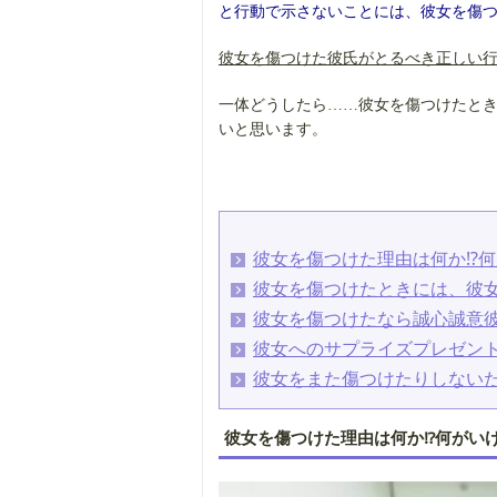
と行動で示さないことには、彼女を傷
彼女を傷つけた彼氏がとるべき正しい
一体どうしたら……彼女を傷つけたと
いと思います。
彼女を傷つけた理由は何か⁉
彼女を傷つけたときには、彼
彼女を傷つけたなら誠心誠意
彼女へのサプライズプレゼン
彼女をまた傷つけたりしない
彼女を傷つけた理由は何か⁉何がい