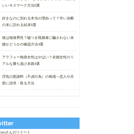
いいキスマーク方法6選
好きなのに別れる本当の理由って？辛い決断
の末に訪れる結末6選
彼は独身男性？嘘つき既婚者に騙されない未
婚かどうかの確認方法4選
アラフォー独身女性はやばい？未婚女性のリ
アルな勝ち負け末路4選
浮気の慰謝料（不貞行為）の相場～恋人や旦
那に請求・取る方法
_curuさんのツイート