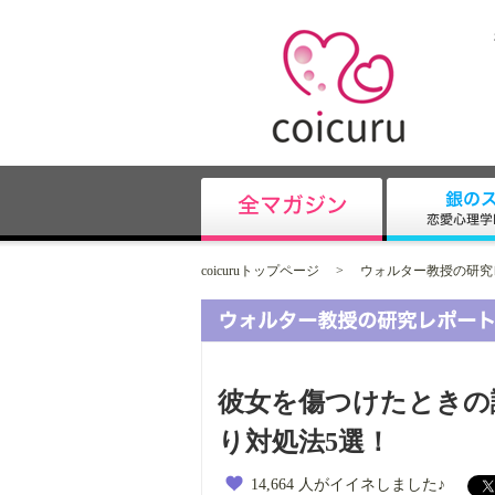
coicuruトップページ
>
ウォルター教授の研究
彼女を傷つけたときの
り対処法5選！
14,664 人がイイネしました♪