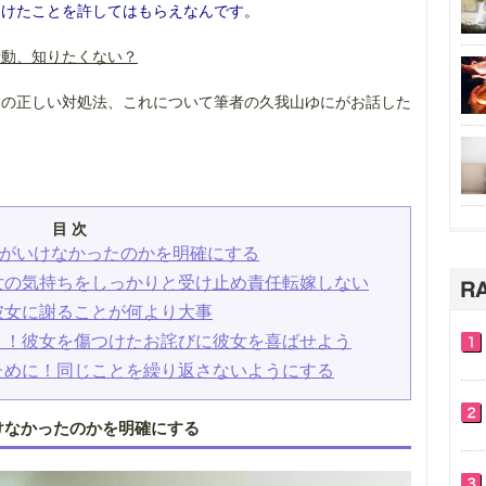
つけたことを許してはもらえなんです。
行動、知りたくない？
きの正しい対処法、これについて筆者の久我山ゆにがお話した
目 次
何がいけなかったのかを明確にする
女の気持ちをしっかりと受け止め責任転嫁しない
彼女に謝ることが何より大事
ト！彼女を傷つけたお詫びに彼女を喜ばせよう
ために！同じことを繰り返さないようにする
けなかったのかを明確にする