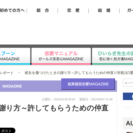
レポート
>
彼女を傷つけたときの謝り方～許してもらうための仲直り対処法5
キー
公開日：2020/03/18 09:00
更新日：2023/09/07 01:00
謝り方～許してもらうための仲直