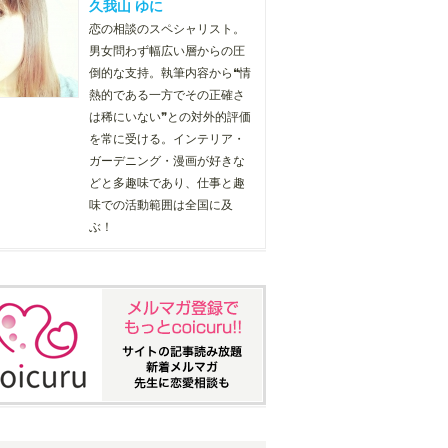
久我山 ゆに
恋の相談のスペシャリスト。
男女問わず幅広い層からの圧
倒的な支持。執筆内容から❝情
熱的である一方でその正確さ
は稀にいない❞との対外的評価
を常に受ける。インテリア・
ガーデニング・漫画が好きな
どと多趣味であり、仕事と趣
味での活動範囲は全国に及
ぶ！