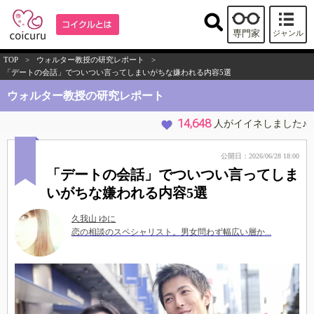
専門家
ジャンル
TOP
>
ウォルター教授の研究レポート
>
「デートの会話」でついつい言ってしまいがちな嫌われる内容5選
ウォルター教授の研究レポート
14,648
人がイイネしました♪
公開日：2026/06/28 18:00
「デートの会話」でついつい言ってしま
いがちな嫌われる内容5選
久我山 ゆに
恋の相談のスペシャリスト。男女問わず幅広い層か...