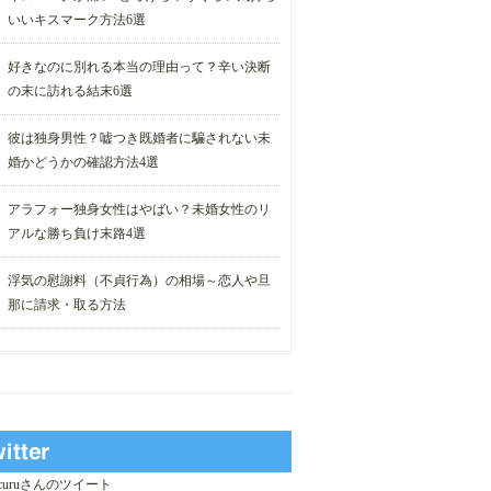
いいキスマーク方法6選
好きなのに別れる本当の理由って？辛い決断
の末に訪れる結末6選
彼は独身男性？嘘つき既婚者に騙されない未
婚かどうかの確認方法4選
アラフォー独身女性はやばい？未婚女性のリ
アルな勝ち負け末路4選
浮気の慰謝料（不貞行為）の相場～恋人や旦
那に請求・取る方法
_curuさんのツイート