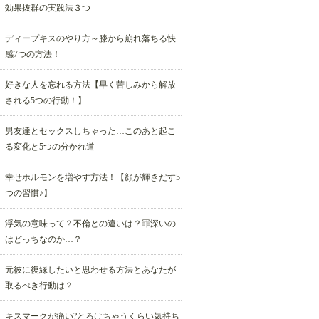
効果抜群の実践法３つ
ディープキスのやり方～膝から崩れ落ちる快
感7つの方法！
好きな人を忘れる方法【早く苦しみから解放
される5つの行動！】
男友達とセックスしちゃった…このあと起こ
る変化と5つの分かれ道
幸せホルモンを増やす方法！【顔が輝きだす5
つの習慣♪】
浮気の意味って？不倫との違いは？罪深いの
はどっちなのか…？
元彼に復縁したいと思わせる方法とあなたが
取るべき行動は？
キスマークが痛い?とろけちゃうくらい気持ち