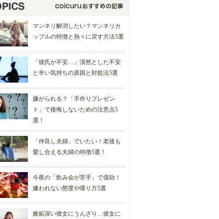
マンネリ解消したい？マンネリカ
ップルの特徴と熱々に戻す方法5選
「彼氏が不安…」漠然とした不安
と辛い気持ちの原因と対処法5選
嫌がられる？「手作りプレゼン
ト」で後悔しないための注意点5
選！
「仲良し夫婦」でいたい！老後も
愛し合える夫婦の特徴5選！
今夜の「飲み会が苦手」で億劫！
嫌われない態度や喋り方5選
嫉妬深い彼女にうんざり…彼女に