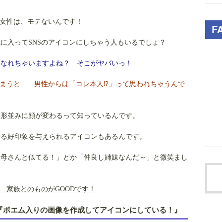
る女性は、モテないんです！
に入ってSNSのアイコンにしちゃう人もいるでしょ？
くなれちゃいますよね？ そこがヤバいっ！
しまうと……男性からは「コレ本人⁉」って思われちゃうんで
整形並みに顔が変わるって知っているんです。
する好印象を与えられるアイコンもあるんです。
お母さんと似てる！」とか「仲良し姉妹なんだ～」と微笑まし
 家族とのものがGOODです！
！『ポエム入りの画像を作成してアイコンにしている！』