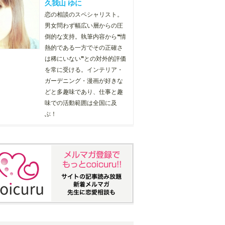
久我山 ゆに
恋の相談のスペシャリスト。
男女問わず幅広い層からの圧
倒的な支持。執筆内容から❝情
熱的である一方でその正確さ
は稀にいない❞との対外的評価
を常に受ける。インテリア・
ガーデニング・漫画が好きな
どと多趣味であり、仕事と趣
味での活動範囲は全国に及
ぶ！