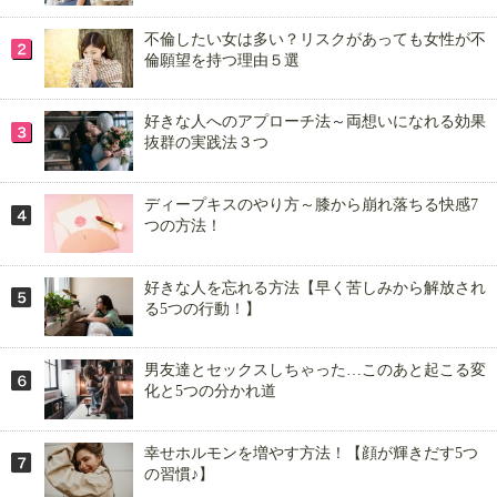
不倫したい女は多い？リスクがあっても女性が不
倫願望を持つ理由５選
好きな人へのアプローチ法～両想いになれる効果
抜群の実践法３つ
ディープキスのやり方～膝から崩れ落ちる快感7
つの方法！
好きな人を忘れる方法【早く苦しみから解放され
る5つの行動！】
男友達とセックスしちゃった…このあと起こる変
化と5つの分かれ道
幸せホルモンを増やす方法！【顔が輝きだす5つ
の習慣♪】