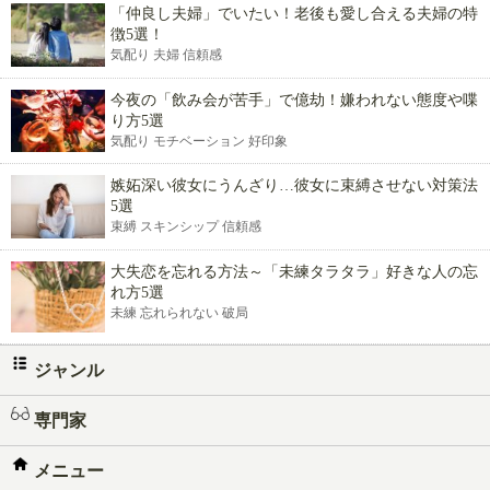
「仲良し夫婦」でいたい！老後も愛し合える夫婦の特
徴5選！
気配り 夫婦 信頼感
今夜の「飲み会が苦手」で億劫！嫌われない態度や喋
り方5選
気配り モチベーション 好印象
嫉妬深い彼女にうんざり…彼女に束縛させない対策法
5選
束縛 スキンシップ 信頼感
大失恋を忘れる方法～「未練タラタラ」好きな人の忘
れ方5選
未練 忘れられない 破局
ジャンル
専門家
メニュー