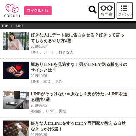
専門家
ジャンル
TOP
>
LINE
好きな人にデート後に告白させる？好きって言っ
てもらえるやり方4選
2019/10/07
LINE 、デート 、好きな人
脈ありLINEを見逃すな！男がLINEで送る脈ありの
サインとは？
2019/10/06
LINE 、本音 、男性
LINEがそっけない＝脈なし？男が冷たいLINEを送
る理由5選
2019/09/05
消極的 、LINE 、男性
好きな人にLINEをするには？専門家が教える自然
なきっかけ5選！
2019/08/30