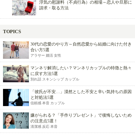
浮気の慰謝料（不貞行為）の相場～恋人や旦那に
請求・取る方法
TOPICS
30代の恋愛のやり方～自然恋愛から結婚に向けた付き
合い方5選
アラサー 婚活 女性
マンネリ解消したい？マンネリカップルの特徴と熱々
に戻す方法5選
別れ話 スキンシップ カップル
「彼氏が不安…」漠然とした不安と辛い気持ちの原因
と対処法5選
信頼感 本音 カップル
嫌がられる？「手作りプレゼント」で後悔しないため
の注意点5選！
清潔感 反応 本音