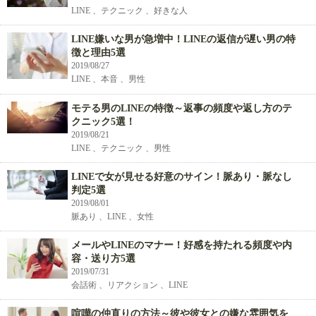
LINE 、テクニック 、好きな人
LINE嫌いな男が急増中！LINEの返信が遅い男の特
徴と理由5選
2019/08/27
LINE 、本音 、男性
モテる男のLINEの特徴～返事の頻度や返し方のテ
クニック5選！
2019/08/21
LINE 、テクニック 、男性
LINEで女が見せる好意のサイン！脈あり・脈なし
判定5選
2019/08/01
脈あり 、LINE 、女性
メールやLINEのマナー！好感を持たれる頻度や内
容・送り方5選
2019/07/31
会話術 、リアクション 、LINE
喧嘩の仲直りの方法～彼や彼女との嫌な雰囲気を