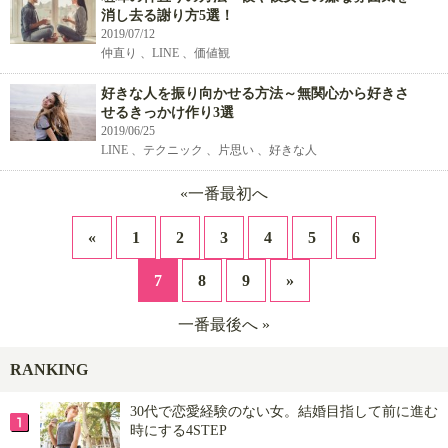
消し去る謝り方5選！
2019/07/12
仲直り 、LINE 、価値観
好きな人を振り向かせる方法～無関心から好きさ
せるきっかけ作り3選
2019/06/25
LINE 、テクニック 、片思い 、好きな人
«一番最初へ
«
1
2
3
4
5
6
7
8
9
»
一番最後へ »
RANKING
30代で恋愛経験のない女。結婚目指して前に進む
時にする4STEP