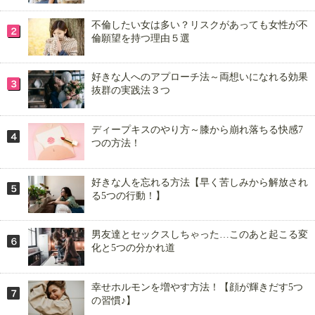
不倫したい女は多い？リスクがあっても女性が不
倫願望を持つ理由５選
好きな人へのアプローチ法～両想いになれる効果
抜群の実践法３つ
ディープキスのやり方～膝から崩れ落ちる快感7
つの方法！
好きな人を忘れる方法【早く苦しみから解放され
る5つの行動！】
男友達とセックスしちゃった…このあと起こる変
化と5つの分かれ道
幸せホルモンを増やす方法！【顔が輝きだす5つ
の習慣♪】