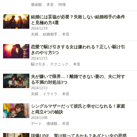
価値観 、本音 、特徴
結婚には妥協が必要？失敗しない結婚相手の条件
と見極め方4選
2024/12/19
夫婦 、結婚相手 、本音
恋愛で駆け引きする女は嫌われる？正しい駆け引
きのやり方5つ
2024/12/15
駆け引き 、テクニック 、本音
夫が嫌いで限界…！離婚できない妻の、夫に対す
る不満の対処法3つ
2024/12/13
夫婦 、イライラ 、本音
シングルマザーだって彼氏と幸せになれる！家庭
と両立4つの秘訣
2024/12/08
デート 、価値観 、本音
誤爆LINE、実は狙ってるかも？あざとい女の思惑