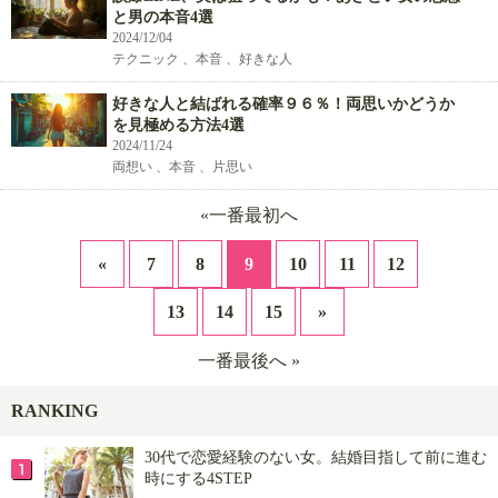
と男の本音4選
2024/12/04
テクニック 、本音 、好きな人
好きな人と結ばれる確率９６％！両思いかどうか
を見極める方法4選
2024/11/24
両想い 、本音 、片思い
«一番最初へ
«
7
8
9
10
11
12
13
14
15
»
一番最後へ »
RANKING
30代で恋愛経験のない女。結婚目指して前に進む
時にする4STEP