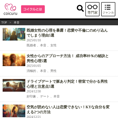
専門家
ジャンル
TOP
>
本音
既婚女性の心理を暴露！恋愛や不倫にのめり込ん
でしまう理由5選
2025/01/10
既婚者 、本音 、女性
女性からのアプローチ方法！ 成功率89％の秘訣と
男性心理5選
2025/01/05
消極的 、本音 、男性
ドライブデートで脈あり判定！密室で分かる男性
心理と注意点5選
2024/12/30
好印象 、デート 、本音
空気が読めない人は恋愛できない！KYな自分を変
える2つの方法
2024/12/21