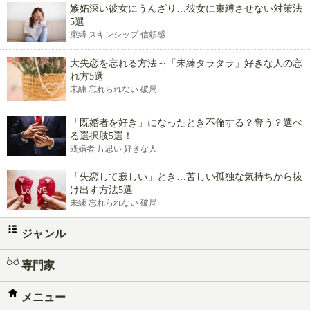
嫉妬深い彼女にうんざり…彼女に束縛させない対策法
5選
束縛 スキンシップ 信頼感
大失恋を忘れる方法～「未練タラタラ」好きな人の忘
れ方5選
未練 忘れられない 破局
「既婚者を好き」になったとき不倫する？奪う？選べ
る選択肢5選！
既婚者 片思い 好きな人
「失恋して寂しい」とき…苦しい孤独な気持ちから抜
け出す方法5選
未練 忘れられない 破局
ジャンル
専門家
メニュー