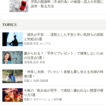
浮気の慰謝料（不貞行為）の相場～恋人や旦那に
請求・取る方法
TOPICS
「彼氏が不安…」漠然とした不安と辛い気持ちの原因
と対処法5選
信頼感 本音 カップル
嫌がられる？「手作りプレゼント」で後悔しないため
の注意点5選！
清潔感 反応 本音
「仲良し夫婦」でいたい！老後も愛し合える夫婦の特
徴5選！
気配り 夫婦 信頼感
今夜の「飲み会が苦手」で億劫！嫌われない態度や喋
り方5選
気配り モチベーション 好印象