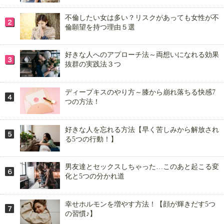
不倫したい女は多い？リスクがあっても女性が不
倫願望を持つ理由５選
好きな人へのアプローチ法～両想いになれる効果
抜群の実践法３つ
ディープキスのやり方～膝から崩れ落ちる快感7
つの方法！
好きな人を忘れる方法【早く苦しみから解放され
る5つの行動！】
男友達とセックスしちゃった…このあと起こる変
化と5つの分かれ道
幸せホルモンを増やす方法！【顔が輝きだす5つ
の習慣♪】