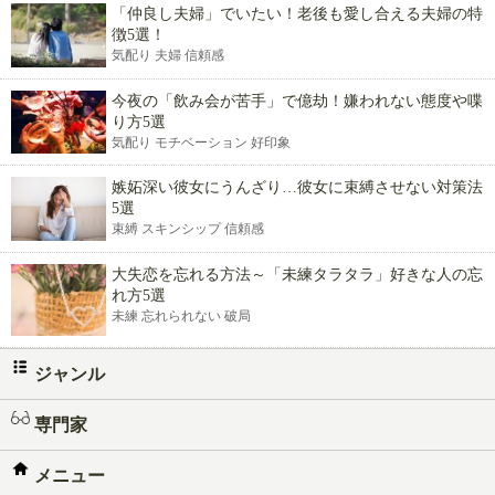
「仲良し夫婦」でいたい！老後も愛し合える夫婦の特
徴5選！
気配り 夫婦 信頼感
今夜の「飲み会が苦手」で億劫！嫌われない態度や喋
り方5選
気配り モチベーション 好印象
嫉妬深い彼女にうんざり…彼女に束縛させない対策法
5選
束縛 スキンシップ 信頼感
大失恋を忘れる方法～「未練タラタラ」好きな人の忘
れ方5選
未練 忘れられない 破局
ジャンル
専門家
メニュー