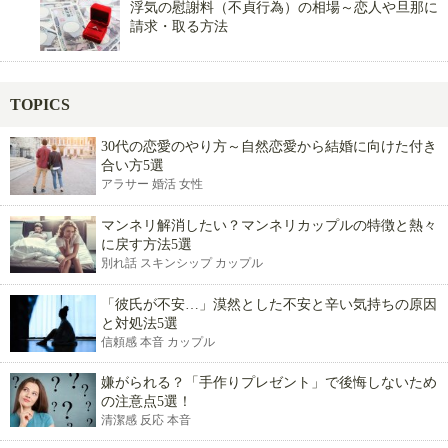
浮気の慰謝料（不貞行為）の相場～恋人や旦那に
請求・取る方法
TOPICS
30代の恋愛のやり方～自然恋愛から結婚に向けた付き
合い方5選
アラサー 婚活 女性
マンネリ解消したい？マンネリカップルの特徴と熱々
に戻す方法5選
別れ話 スキンシップ カップル
「彼氏が不安…」漠然とした不安と辛い気持ちの原因
と対処法5選
信頼感 本音 カップル
嫌がられる？「手作りプレゼント」で後悔しないため
の注意点5選！
清潔感 反応 本音