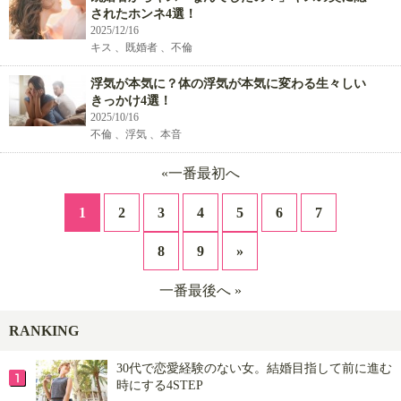
されたホンネ4選！
2025/12/16
キス 、既婚者 、不倫
浮気が本気に？体の浮気が本気に変わる生々しい
きっかけ4選！
2025/10/16
不倫 、浮気 、本音
«一番最初へ
1
2
3
4
5
6
7
8
9
»
一番最後へ »
RANKING
30代で恋愛経験のない女。結婚目指して前に進む
時にする4STEP