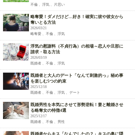
不倫 、浮気 、片思い
略奪愛！ダメだけど…好き！確実に彼や彼女から
奪いとる方法
2026/03/21
略奪愛 、不倫 、浮気
浮気の慰謝料（不貞行為）の相場～恋人や旦那に
請求・取る方法
2026/03/19
既婚者 、不倫 、浮気
既婚者と大人のデート「なんて刺激的っ」秘め事
を楽しむ5つの約束
2025/12/18
既婚者 、不倫 、浮気 、デート
既婚男性を本気にさせて形勢逆転！妻と離婚させ
る略奪女の特徴4選
2025/12/17
既婚者 、不倫 、男性
既婚者からキス「なんでしたの？」キスの奥に隠