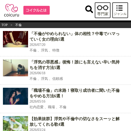
専門家
ジャンル
TOP
>
不倫
「不倫がやめられない」体の相性？中毒でハマっ
ていく女の理由5選
2026/07/20
不倫 、浮気 、特徴
「浮気の罪悪感」後悔！誰にも言えない辛い気持
ちを消す方法5選
2026/06/18
不倫 、浮気 、信頼感
「職場不倫」の末路！寝取り成功者に聞いた不倫
をやめる方法6選！
2026/05/16
社内恋愛 、職場 、不倫
【効果抜群】浮気や不倫中の切なさをスーッと解
放してくれる歌4選
2026/03/24