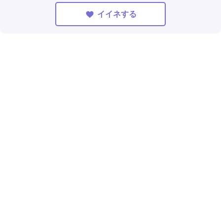
イイネする
002
本日
人が相談済！
ここをタップして、久我山 ゆにに相談!!