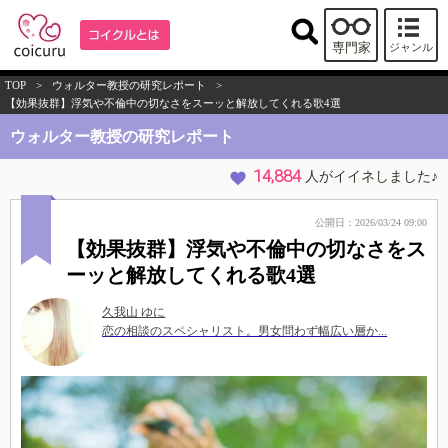
専門家
ジャンル
TOP
>
ウォルター教授の研究レポート
>
【効果抜群】浮気や不倫中の切なさをスーッと解放してくれる歌4選
ウォルター教授の研究レポート
14,884
人がイイネしました♪
公開日：2026/03/24 09:00
【効果抜群】浮気や不倫中の切なさをス
ーッと解放してくれる歌4選
久我山 ゆに
恋の相談のスペシャリスト。男女問わず幅広い層か...