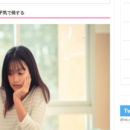
平気で発する
@coi