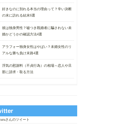
好きなのに別れる本当の理由って？辛い決断
の末に訪れる結末6選
彼は独身男性？嘘つき既婚者に騙されない未
婚かどうかの確認方法4選
アラフォー独身女性はやばい？未婚女性のリ
アルな勝ち負け末路4選
浮気の慰謝料（不貞行為）の相場～恋人や旦
那に請求・取る方法
_curuさんのツイート