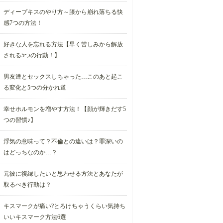
ディープキスのやり方～膝から崩れ落ちる快
感7つの方法！
好きな人を忘れる方法【早く苦しみから解放
される5つの行動！】
男友達とセックスしちゃった…このあと起こ
る変化と5つの分かれ道
幸せホルモンを増やす方法！【顔が輝きだす5
つの習慣♪】
浮気の意味って？不倫との違いは？罪深いの
はどっちなのか…？
元彼に復縁したいと思わせる方法とあなたが
取るべき行動は？
キスマークが痛い?とろけちゃうくらい気持ち
いいキスマーク方法6選