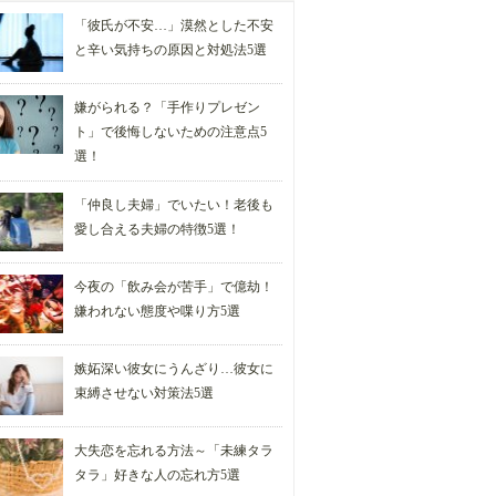
「彼氏が不安…」漠然とした不安
と辛い気持ちの原因と対処法5選
嫌がられる？「手作りプレゼン
ト」で後悔しないための注意点5
選！
「仲良し夫婦」でいたい！老後も
愛し合える夫婦の特徴5選！
今夜の「飲み会が苦手」で億劫！
嫌われない態度や喋り方5選
嫉妬深い彼女にうんざり…彼女に
束縛させない対策法5選
大失恋を忘れる方法～「未練タラ
タラ」好きな人の忘れ方5選