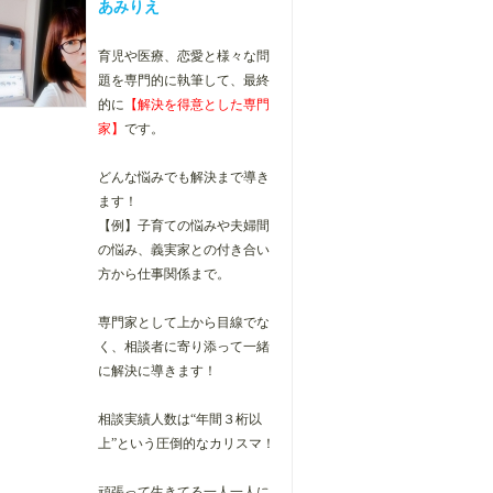
あみりえ
育児や医療、恋愛と様々な問
題を専門的に執筆して、最終
的に
【解決を得意とした専門
家】
です。
どんな悩みでも解決まで導き
ます！
【例】子育ての悩みや夫婦間
の悩み、
義実家との付き合い
方から仕事関係まで。
専門家として上から目線でな
く、相談者に寄り添って一緒
に解決に導きます！
相談実績人数は“年間３桁以
上”という圧倒的なカリスマ！
頑張って生きてる一人一人に