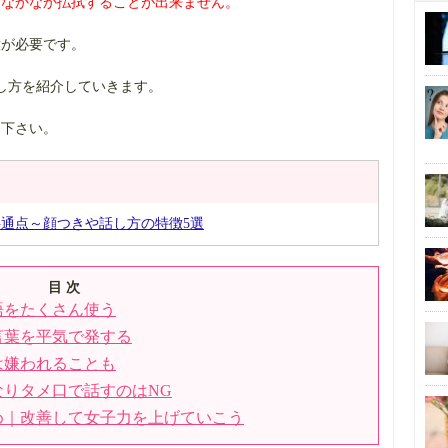
、
なかなか払拭することが出来ません。
意が必要です。
し方を紹介していきます。
て下さい。
通点～顔つきや話し方の特徴5選
目 次
語をたくさん使う
言葉を平気で発する
は嫌われることも
りタメ口で話すのはNG
め｜改善して女子力を上げていこう