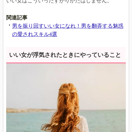
いい女はこういったすがりかたはしません。
関連記事
男を振り回すいい女になれ！男を翻弄する魅惑
の愛されスキル4選
いい女が浮気されたときにやっていること