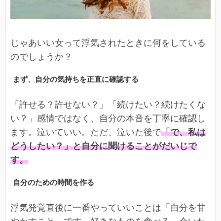
じゃあいい女って浮気されたときに何をしている
のでしょうか？
まず、自分の気持ちを正直に確認する
「許せる？許せない？」「続けたい？続けたくな
い？」感情ではなく、自分の本音を丁寧に確認し
ます。泣いていい。ただ、泣いた後で
「で、私は
どうしたい？」と自分に聞けることがだいじで
す。
自分のための時間を作る
浮気発覚直後に一番やっていいことは「自分を甘