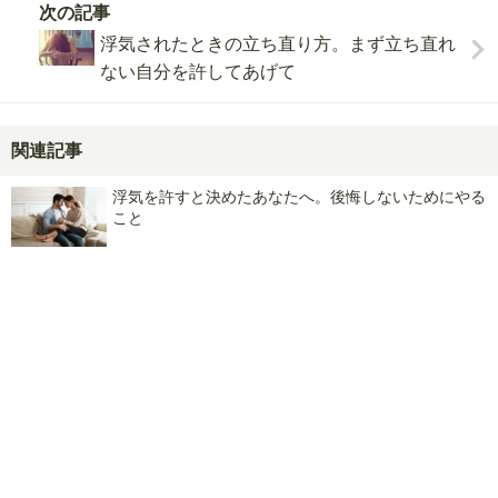
次の記事
浮気されたときの立ち直り方。まず立ち直れ
ない自分を許してあげて
関連記事
034
本日
人が相談済！
浮気を許すと決めたあなたへ。後悔しないためにやる
こと
ここをタップして、あみりえに相談!!
浮気の修羅場！ヤバい～勃発から収拾までの流れ～恐
怖の体験談7選！
独身男性が思う不倫の本音～既婚女性との将来につい
て一般的考え4選
彼（彼女）を好きかわからない～本当の気持ちを確か
める10の診断！