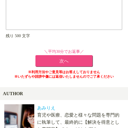
残り
500
文字
＼平均30分でお返事／
※利用方法やご意見等はお答えしておりません
※いたずらや誹謗中傷には返信いたしませんのでご了承ください
AUTHOR
あみりえ
育児や医療、恋愛と様々な問題を専門的
に執筆して、最終的に【解決を得意とし