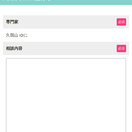
専門家
必須
久我山 ゆに
相談内容
必須