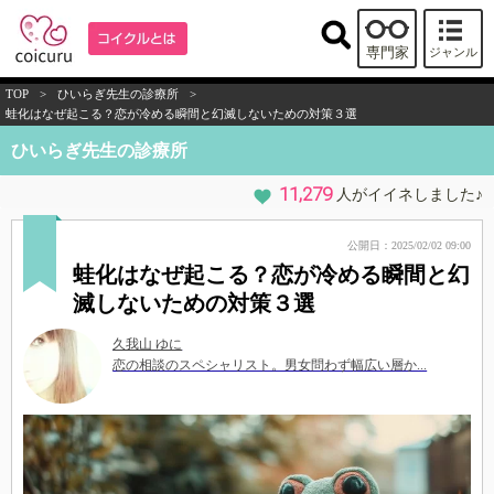
専門家
ジャンル
TOP
>
ひいらぎ先生の診療所
>
蛙化はなぜ起こる？恋が冷める瞬間と幻滅しないための対策３選
ひいらぎ先生の診療所
11,279
人がイイネしました♪
公開日：2025/02/02 09:00
蛙化はなぜ起こる？恋が冷める瞬間と幻
滅しないための対策３選
久我山 ゆに
恋の相談のスペシャリスト。男女問わず幅広い層か...