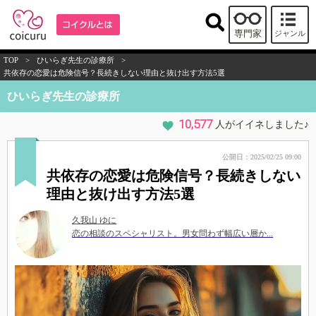
専門家
ジャンル
TOP
>
ひいらぎ先生の診療所
>
共依存の恋愛は危険信号？長続きしない理由と抜け出す方法5選
ひいらぎ先生の診療所
10,577
人がイイネしました♪
公開日：2025/02/25 09:00
共依存の恋愛は危険信号？長続きしない
理由と抜け出す方法5選
久我山 ゆに
恋の相談のスペシャリスト。男女問わず幅広い層か...