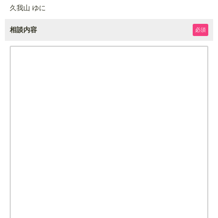
久我山 ゆに
相談内容
必須