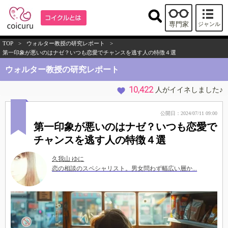
専門家
ジャンル
TOP
>
ウォルター教授の研究レポート
>
第一印象が悪いのはナゼ？いつも恋愛でチャンスを逃す人の特徴４選
ウォルター教授の研究レポート
10,422
人がイイネしました♪
公開日：2024/07/11 09:00
第一印象が悪いのはナゼ？いつも恋愛で
チャンスを逃す人の特徴４選
久我山 ゆに
恋の相談のスペシャリスト。男女問わず幅広い層か...