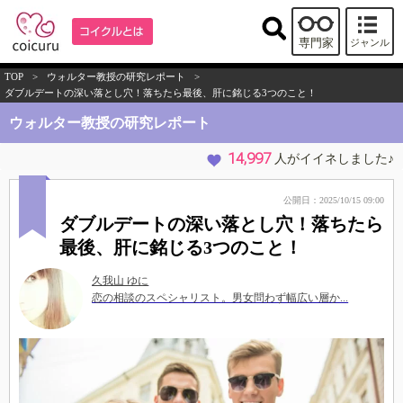
専門家
ジャンル
TOP
>
ウォルター教授の研究レポート
>
ダブルデートの深い落とし穴！落ちたら最後、肝に銘じる3つのこと！
ウォルター教授の研究レポート
14,997
人がイイネしました♪
公開日：2025/10/15 09:00
ダブルデートの深い落とし穴！落ちたら
最後、肝に銘じる3つのこと！
久我山 ゆに
恋の相談のスペシャリスト。男女問わず幅広い層か...