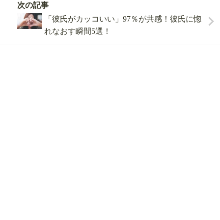
次の記事
027
「彼氏がカッコいい」97％が共感！彼氏に惚
本日
人が相談済！
れなおす瞬間5選！
ここをタップして、久我山 ゆにに相談!!
関連記事
めんどくさい女の特徴！男女に嫌われるうざい女子の
行動・態度4選
これぞ愛され女子！男が守りたくなる女性の求められ
る秘訣５つ
30歳以上では婚活方法を変える！独身女性が幸せにな
る秘訣
浮気女は身近にいる！脳科学で立証された98％裏切る
女の特徴３つ