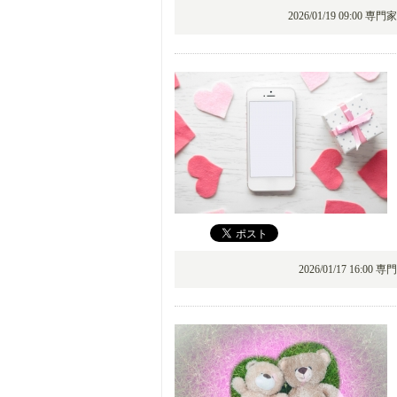
2026/01/19 09:00 専門
2026/01/17 16:00 