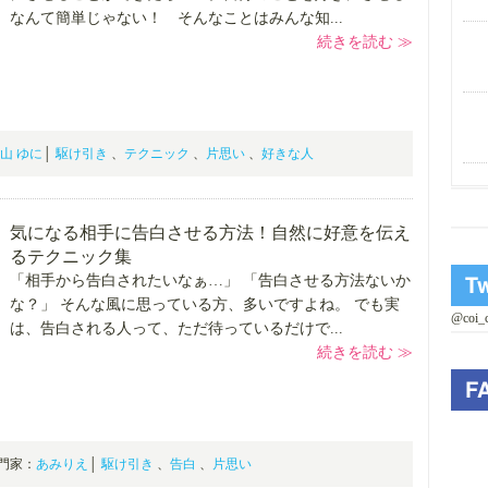
なんて簡単じゃない！ そんなことはみんな知...
続きを読む ≫
山 ゆに
│
駆け引き
、
テクニック
、
片思い
、
好きな人
気になる相手に告白させる方法！自然に好意を伝え
るテクニック集
「相手から告白されたいなぁ…」 「告白させる方法ないか
な？」 そんな風に思っている方、多いですよね。 でも実
@coi
は、告白される人って、ただ待っているだけで...
続きを読む ≫
0 専門家：
あみりえ
│
駆け引き
、
告白
、
片思い