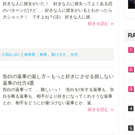
好きな人に彼女がいた！ 好きな人に彼女ってよくある恋
のパターンだけど……好きな人に彼女がいるとわかったら
大ショック！ ですよね？(泣) 好きな人に彼...
続きを読む ≫
：
久我山 ゆに
│
略奪愛
、
略奪
、
駆け引き
、
女性
告白の返事の返し方～もっと好きにさせる損しない
返事の仕方4選
告白の返事って……難しいっ！ 告白をOKする返事も、告
白を断る返事も、相手がより好きになってくれそうな返事
とか、相手をどうにか傷つけない返事とか、返...
続きを読む ≫