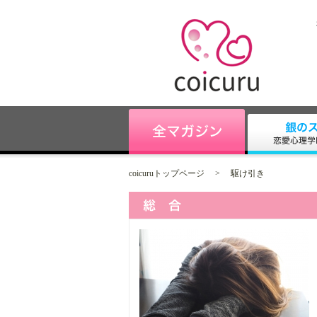
coicuruトップページ
>
駆け引き