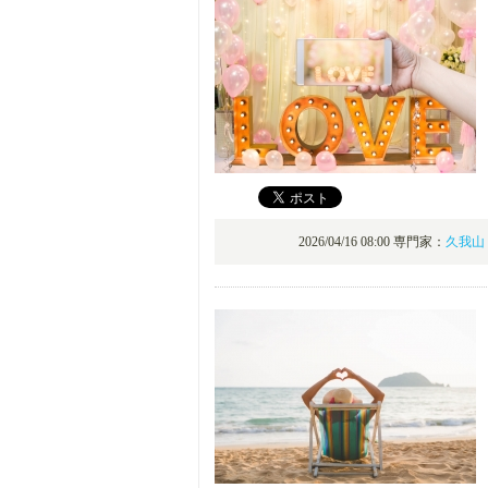
2026/04/16 08:00 専門家：
久我山