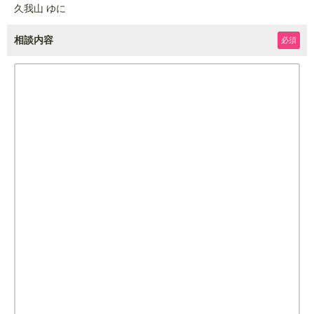
久我山 ゆに
相談内容
必須