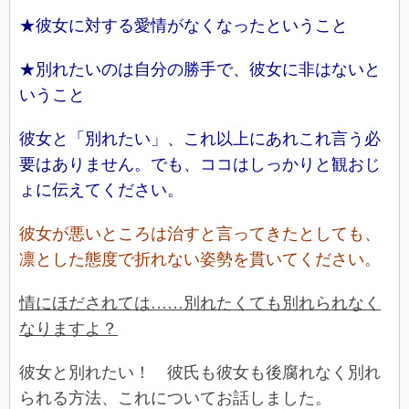
★彼女に対する愛情がなくなったということ
★別れたいのは自分の勝手で、彼女に非はないと
いうこと
彼女と「別れたい」、これ以上にあれこれ言う必
要はありません。でも、ココはしっかりと観おじ
ょに伝えてください。
彼女が悪いところは治すと言ってきたとしても、
凛とした態度で折れない姿勢を貫いてください。
情にほだされては……別れたくても別れられなく
なりますよ？
彼女と別れたい！ 彼氏も彼女も後腐れなく別れ
られる方法、これについてお話しました。