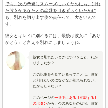
でも、次の恋愛にスムーズにいくためにも、別れ
た彼女があなたとの恋愛を引きずらないために
も、別れを切り出す側の責任って、大きいんで
す。
彼女とキレイに別れるには、最後は彼女に「あり
がとう」と言える別れにしましょうね。
彼女と別れたいときにすべきこと、わか
りましたか？
この記事を今見ているってことは、彼女
と別れたいのになかなか別れられない、
だからじゃない？
このページの
一番下にある【相談する】
のボタン
から、今のあなたの状況、彼女