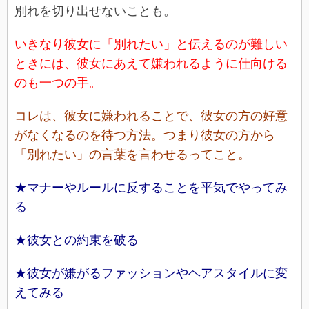
別れを切り出せないことも。
いきなり彼女に「別れたい」と伝えるのが難しい
ときには、彼女にあえて嫌われるように仕向ける
のも一つの手。
コレは、彼女に嫌われることで、彼女の方の好意
がなくなるのを待つ方法。つまり彼女の方から
「別れたい」の言葉を言わせるってこと。
★マナーやルールに反することを平気でやってみ
る
★彼女との約束を破る
★彼女が嫌がるファッションやヘアスタイルに変
えてみる