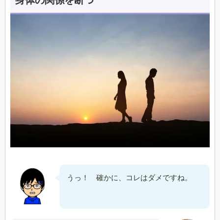
身体の関係を断つ
うっ！ 確かに、コレはダメですね。