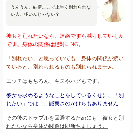
うんうん、結構ここで上手く別れられな
い人、多いんじゃない？
彼女と別れたいなら、連絡ですら減らしていくん
です。身体の関係は絶対にNG。
「別れたい」と思っていても、身体の関係が続い
ていると、別れられるものも別れられません。
エッチはもちろん、キスやハグもです。
彼女を求めるようなことをしているくせに、「別
れたい」では……誠実さのかけらもありません。
その後のトラブルを回避するためにも、彼女と別
れたいなら身体の関係は即断ちましょう。