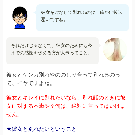
彼女をけなして別れるのは、確かに後味
悪いですね。
それだけじゃなくて、彼女のためにも今
までの感謝を伝える方が大事ってこと。
彼女とケンカ別れやののしり合って別れるのっ
て、イヤですよね。
彼女とキレイに別れたいなら、別れ話のときに彼
女に対する不満や文句は、絶対に言ってはいけま
せん。
★彼女と別れたいということ