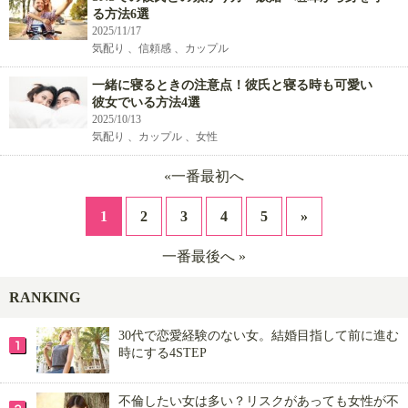
る方法6選
2025/11/17
気配り 、信頼感 、カップル
一緒に寝るときの注意点！彼氏と寝る時も可愛い
彼女でいる方法4選
2025/10/13
気配り 、カップル 、女性
«一番最初へ
1
2
3
4
5
»
一番最後へ »
RANKING
30代で恋愛経験のない女。結婚目指して前に進む
時にする4STEP
不倫したい女は多い？リスクがあっても女性が不