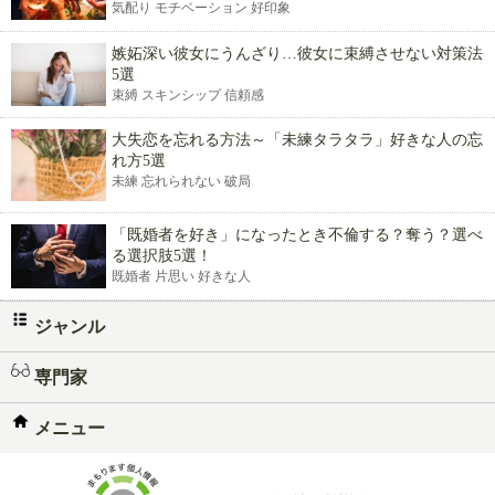
気配り モチベーション 好印象
嫉妬深い彼女にうんざり…彼女に束縛させない対策法
5選
束縛 スキンシップ 信頼感
大失恋を忘れる方法～「未練タラタラ」好きな人の忘
れ方5選
未練 忘れられない 破局
「既婚者を好き」になったとき不倫する？奪う？選べ
る選択肢5選！
既婚者 片思い 好きな人
ジャンル
専門家
メニュー