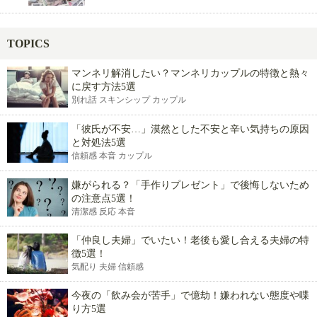
TOPICS
マンネリ解消したい？マンネリカップルの特徴と熱々
に戻す方法5選
別れ話 スキンシップ カップル
「彼氏が不安…」漠然とした不安と辛い気持ちの原因
と対処法5選
信頼感 本音 カップル
嫌がられる？「手作りプレゼント」で後悔しないため
の注意点5選！
清潔感 反応 本音
「仲良し夫婦」でいたい！老後も愛し合える夫婦の特
徴5選！
気配り 夫婦 信頼感
今夜の「飲み会が苦手」で億劫！嫌われない態度や喋
り方5選