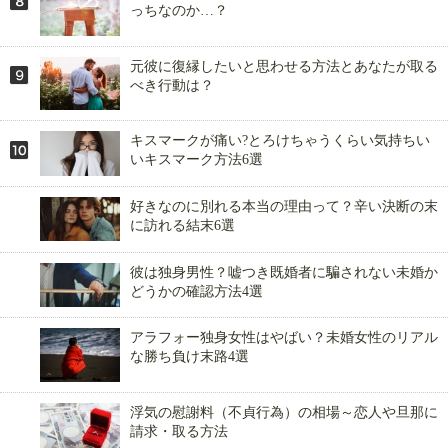
っちなのか…？
元彼に復縁したいと思わせる方法とあなたが取る
べき行動は？
キスマークが痛い?とろけちゃうくらい気持ちい
いキスマーク方法6選
好きなのに別れる本当の理由って？辛い決断の末
に訪れる結末6選
彼は独身男性？嘘つき既婚者に騙されない未婚か
どうかの確認方法4選
アラフォー独身女性はやばい？未婚女性のリアル
な勝ち負け末路4選
浮気の慰謝料（不貞行為）の相場～恋人や旦那に
請求・取る方法