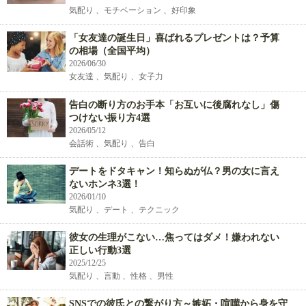
気配り 、モチベーション 、好印象
「女友達の誕生日」喜ばれるプレゼントは？予算
の相場（全国平均）
2026/06/30
女友達 、気配り 、女子力
告白の断り方のお手本「お互いに後腐れなし」傷
つけない振り方4選
2026/05/12
会話術 、気配り 、告白
デートをドタキャン！知らぬが仏？男の女に言え
ないホンネ3選！
2026/01/10
気配り 、デート 、テクニック
彼女の生理がこない…焦ってはダメ！嫌われない
正しい行動3選
2025/12/25
気配り 、言動 、性格 、男性
SNSでの彼氏との繋がり方～嫉妬・喧嘩から身を守