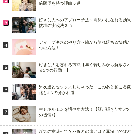
倫願望を持つ理由５選
好きな人へのアプローチ法～両想いになれる効果
抜群の実践法３つ
ディープキスのやり方～膝から崩れ落ちる快感7
つの方法！
好きな人を忘れる方法【早く苦しみから解放され
る5つの行動！】
男友達とセックスしちゃった…このあと起こる変
化と5つの分かれ道
幸せホルモンを増やす方法！【顔が輝きだす5つ
の習慣♪】
浮気の意味って？不倫との違いは？罪深いのはど