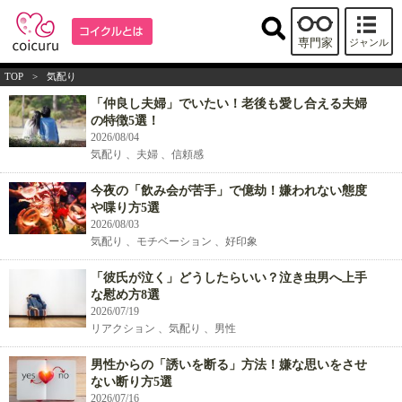
専門家
ジャンル
TOP
>
気配り
「仲良し夫婦」でいたい！老後も愛し合える夫婦
の特徴5選！
2026/08/04
気配り 、夫婦 、信頼感
今夜の「飲み会が苦手」で億劫！嫌われない態度
や喋り方5選
2026/08/03
気配り 、モチベーション 、好印象
「彼氏が泣く」どうしたらいい？泣き虫男へ上手
な慰め方8選
2026/07/19
リアクション 、気配り 、男性
男性からの「誘いを断る」方法！嫌な思いをさせ
ない断り方5選
2026/07/16