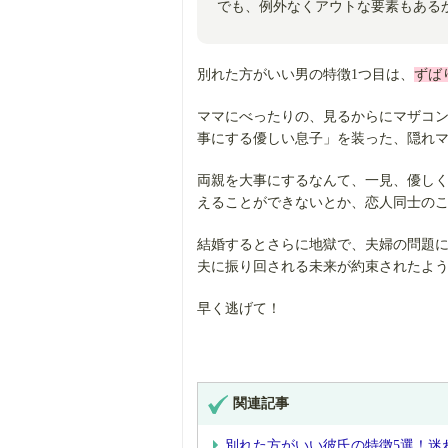
でも、例外なくアウトな要素もある
別れた方がいい男の特徴1つ目は、
ずば
ママにべったりの、見るからにマザコ
事にする優しい息子」を装った、隠れ
両親を大事にするなんて、一見、優し
えることができないとか、恋人同士の
結婚するとさらに地獄で、夫婦の問題
夫に振り回される未来が約束されたよ
早く逃げて！
関連記事
別れた方がいい彼氏の特徴5選！迷