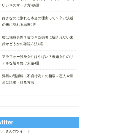
いいキスマーク方法6選
好きなのに別れる本当の理由って？辛い決断
の末に訪れる結末6選
彼は独身男性？嘘つき既婚者に騙されない未
婚かどうかの確認方法4選
アラフォー独身女性はやばい？未婚女性のリ
アルな勝ち負け末路4選
浮気の慰謝料（不貞行為）の相場～恋人や旦
那に請求・取る方法
_curuさんのツイート