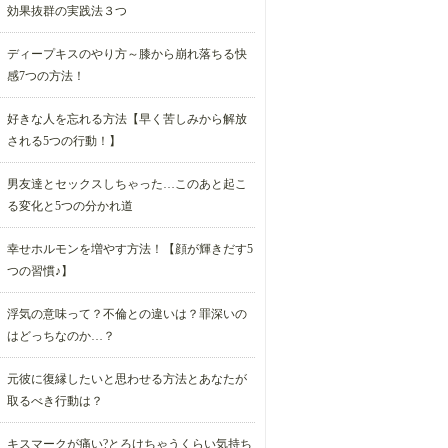
効果抜群の実践法３つ
ディープキスのやり方～膝から崩れ落ちる快
感7つの方法！
好きな人を忘れる方法【早く苦しみから解放
される5つの行動！】
男友達とセックスしちゃった…このあと起こ
る変化と5つの分かれ道
幸せホルモンを増やす方法！【顔が輝きだす5
つの習慣♪】
浮気の意味って？不倫との違いは？罪深いの
はどっちなのか…？
元彼に復縁したいと思わせる方法とあなたが
取るべき行動は？
キスマークが痛い?とろけちゃうくらい気持ち