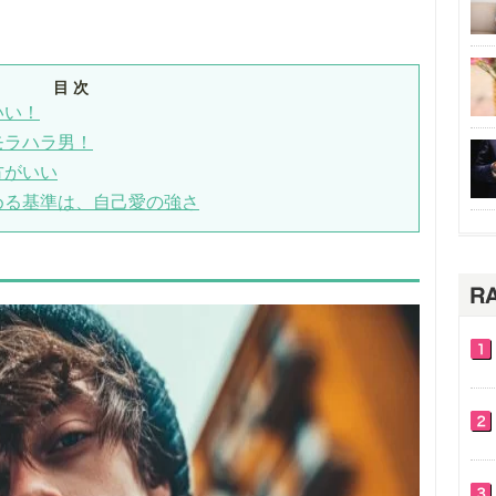
目 次
いい！
モラハラ男！
方がいい
める基準は、自己愛の強さ