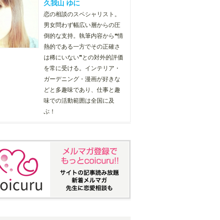
久我山 ゆに
恋の相談のスペシャリスト。
男女問わず幅広い層からの圧
倒的な支持。執筆内容から❝情
熱的である一方でその正確さ
は稀にいない❞との対外的評価
を常に受ける。インテリア・
ガーデニング・漫画が好きな
どと多趣味であり、仕事と趣
味での活動範囲は全国に及
ぶ！