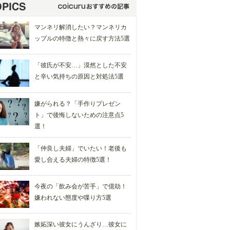
マンネリ解消したい？マンネリカ
ップルの特徴と熱々に戻す方法5選
「彼氏が不安…」漠然とした不安
と辛い気持ちの原因と対処法5選
嫌がられる？「手作りプレゼン
ト」で後悔しないための注意点5
選！
「仲良し夫婦」でいたい！老後も
愛し合える夫婦の特徴5選！
今夜の「飲み会が苦手」で億劫！
嫌われない態度や喋り方5選
嫉妬深い彼女にうんざり…彼女に