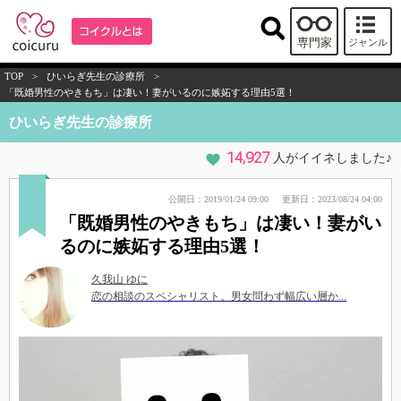
専門家
ジャンル
TOP
>
ひいらぎ先生の診療所
>
「既婚男性のやきもち」は凄い！妻がいるのに嫉妬する理由5選！
ひいらぎ先生の診療所
14,927
人がイイネしました♪
公開日：2019/01/24 09:00
更新日：2023/08/24 04:00
「既婚男性のやきもち」は凄い！妻がい
るのに嫉妬する理由5選！
久我山 ゆに
恋の相談のスペシャリスト。男女問わず幅広い層か...