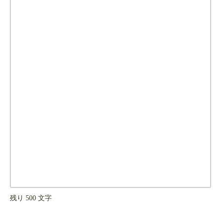
残り
500
文字