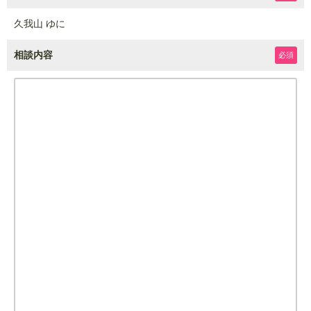
久我山 ゆに
相談内容
必須