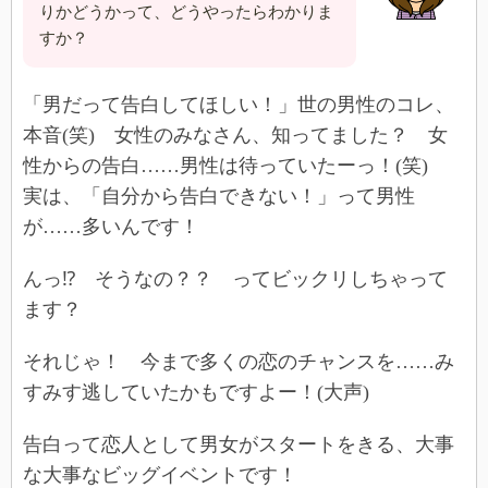
りかどうかって、どうやったらわかりま
すか？
「男だって告白してほしい！」世の男性のコレ、
本音(笑) 女性のみなさん、知ってました？ 女
性からの告白……男性は待っていたーっ！(笑)
実は、「自分から告白できない！」って男性
が……多いんです！
んっ⁉ そうなの？？ ってビックリしちゃって
ます？
それじゃ！ 今まで多くの恋のチャンスを……み
すみす逃していたかもですよー！(大声)
告白って恋人として男女がスタートをきる、大事
な大事なビッグイベントです！