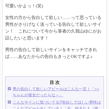
可愛いかよっ！(笑)
女性の方から告白して欲しい……って思っている
男性がさりげなく送っている告白して欲しいサイ
ン！ これについて今から筆者の久我山ゆにがお
話したいと思います！
男性の告白して欲しいサインをキャッチできれ
ば……あなたからの告白もきっとOKですよ♪
目 次
男の告白して欲しいアピールはこんな一言！「○○
ちゃんが彼女だったらな～」
こんなサインに気づいてる⁉告白してほしい男性は
こんなアピールをしている！「今、好きな人（彼