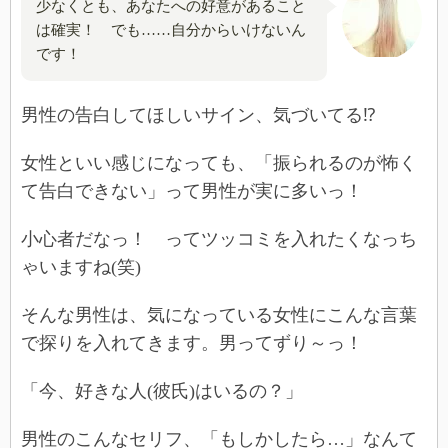
少なくとも、あなたへの好意があること
は確実！ でも……自分からいけないん
です！
男性の告白してほしいサイン、気づいてる⁉
女性といい感じになっても、「振られるのが怖く
て告白できない」って男性が実に多いっ！
小心者だなっ！ ってツッコミを入れたくなっち
ゃいますね(笑)
そんな男性は、気になっている女性にこんな言葉
で探りを入れてきます。男ってずり～っ！
「今、好きな人(彼氏)はいるの？」
男性のこんなセリフ、「もしかしたら…」なんて