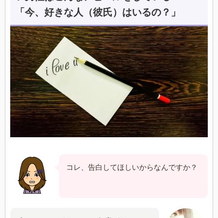
「今、好きな人（彼氏）はいるの？」
コレ、告白してほしいからなんですか？