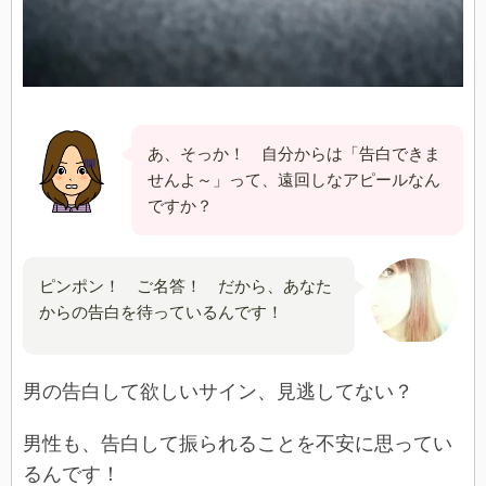
あ、そっか！ 自分からは「告白できま
せんよ～」って、遠回しなアピールなん
ですか？
ピンポン！ ご名答！ だから、あなた
からの告白を待っているんです！
男の告白して欲しいサイン、見逃してない？
男性も、告白して振られることを不安に思ってい
るんです！