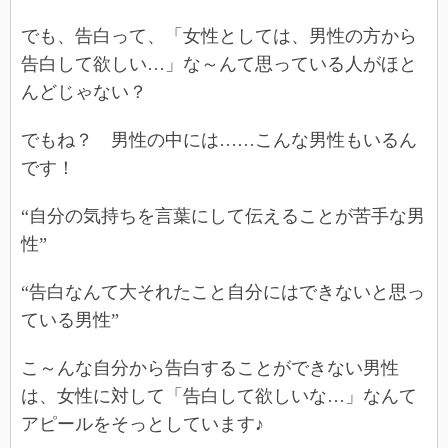
でも、告白って、「女性としては、男性の方から
告白して欲しい…」な～んて思っている人がほと
んどじゃない？
でもね？ 男性の中には……こんな男性もいるん
です！
“自分の気持ちを言葉にして伝えることが苦手な男
性”
“告白なんて大それたこと自分にはできないと思っ
ている男性”
こ～んな自分から告白することができない男性
は、女性に対して「告白して欲しいな…」なんて
アピールをそっとしています♪