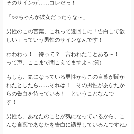
そのサインが……コレだっ！
「○○ちゃんが彼女だったらな～」
男性のこの言葉、これって遠回しに「告白して欲
しい」っていう男性のサインなんです！
わわわっ！ 待って？ 言われたことある～！
って声、ここまで聞こえてますよ～(笑)
もしも、気になっている男性からこの言葉が聞か
れたとしたら……それは！ その男性があなたか
らの告白を待っている！ ということなんで
す！
男性も、あなたのことが気になっているから、こ
んな言葉であなたを告白に誘導しているんですね♪