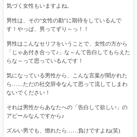
気づく女性もいますよね。
男性は、その“女性の勘”に期待をしているんで
す！やっぱ、男ってずり～っ！！
男性はこんなセリフをいうことで、女性の方から
「じゃあ付き合って♪」な～んて告白してもらえた
らな～って思っているんです！
気になっている男性から、こんな言葉が聞かれた
ら……ただの社交辞令なんて思って流してしまわ
ないでください！
それは男性からあなたへの「告白して欲しい」の
アピールなんですから♪
ズルい男でも、惚れたら……負けですよね(笑)