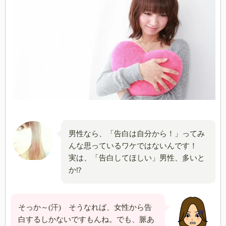
男性なら、「告白は自分から！」ってみ
んな思っているワケではないんです！
実は、「告白してほしい」男性、多いと
か⁉
そっか～(汗) そうなれば、女性から告
白するしかないですもんね。でも、脈あ