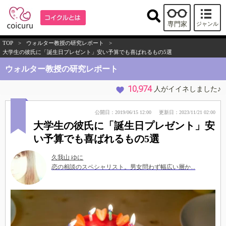
専門家
ジャンル
TOP
>
ウォルター教授の研究レポート
>
大学生の彼氏に「誕生日プレゼント」安い予算でも喜ばれるもの5選
ウォルター教授の研究レポート
10,974
人がイイネしました♪
公開日：2019/06/15 12:00
更新日：2023/11/21 02:00
大学生の彼氏に「誕生日プレゼント」安
い予算でも喜ばれるもの5選
久我山 ゆに
恋の相談のスペシャリスト。男女問わず幅広い層か...