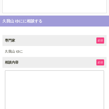
久我山 ゆにに相談する
専門家
必須
久我山 ゆに
相談内容
必須