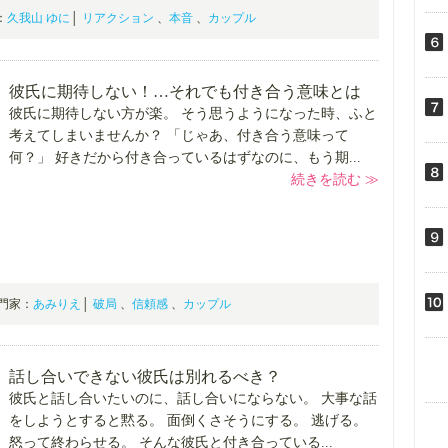
家：
久我山 ゆに
│
リアクション
、
本音
、
カップル
彼氏に期待しない！…それでも付き合う意味とは
彼氏に期待しない方が楽。 そう思うようになった時、ふと
考えてしまいませんか？ 「じゃあ、付き合う意味って
何？」 好きだから付き合っているはずなのに、もう期...
続きを読む ≫
0 専門家：
あみりえ
│
破局
、
信頼感
、
カップル
話し合いできない彼氏は別れるべき？
彼氏と話し合いたいのに、話し合いにならない。 大事な話
をしようとすると黙る。 面倒くさそうにする。 逃げる。
怒って終わらせる。 そんな彼氏と付き合っている...