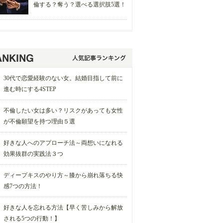
倫する？奪う？選べる選択肢5選！
30代で恋愛経験のない女。結婚目指して前に
進む時にする4STEP
不倫したい女は多い？リスクがあっても女性
が不倫願望を持つ理由５選
好きな人へのアプローチ法～両想いになれる
効果抜群の実践法３つ
ディープキスのやり方～膝から崩れ落ちる快
感7つの方法！
好きな人を忘れる方法【早く苦しみから解放
される5つの行動！】