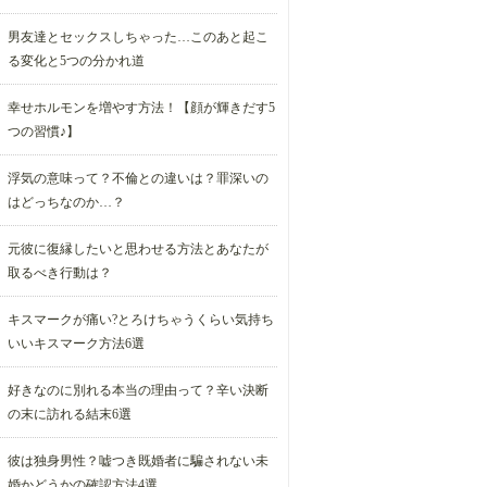
男友達とセックスしちゃった…このあと起こ
る変化と5つの分かれ道
幸せホルモンを増やす方法！【顔が輝きだす5
つの習慣♪】
浮気の意味って？不倫との違いは？罪深いの
はどっちなのか…？
元彼に復縁したいと思わせる方法とあなたが
取るべき行動は？
キスマークが痛い?とろけちゃうくらい気持ち
いいキスマーク方法6選
好きなのに別れる本当の理由って？辛い決断
の末に訪れる結末6選
彼は独身男性？嘘つき既婚者に騙されない未
婚かどうかの確認方法4選