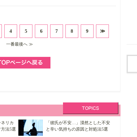
4
5
6
7
8
9
≫
一番最後へ ≫
ンネリカ
「彼氏が不安…」漠然とした不安
方法5選
と辛い気持ちの原因と対処法5選