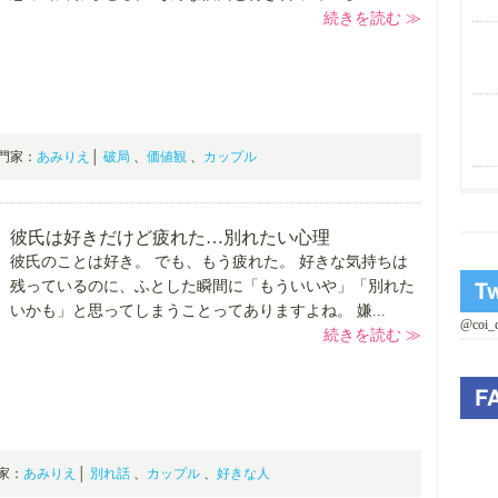
続きを読む ≫
0 専門家：
あみりえ
│
破局
、
価値観
、
カップル
彼氏は好きだけど疲れた…別れたい心理
彼氏のことは好き。 でも、もう疲れた。 好きな気持ちは
残っているのに、ふとした瞬間に「もういいや」「別れた
いかも」と思ってしまうことってありますよね。 嫌...
@coi
続きを読む ≫
専門家：
あみりえ
│
別れ話
、
カップル
、
好きな人