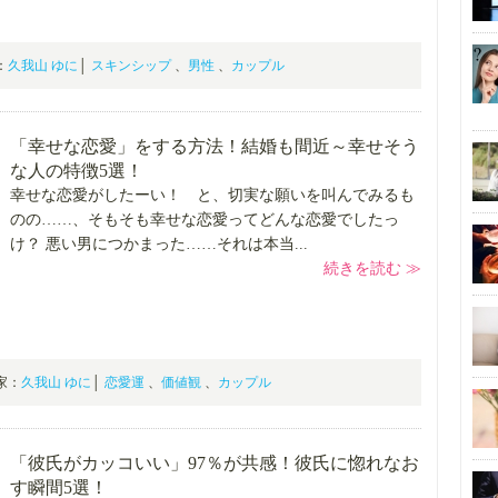
家：
久我山 ゆに
│
スキンシップ
、
男性
、
カップル
「幸せな恋愛」をする方法！結婚も間近～幸せそう
な人の特徴5選！
幸せな恋愛がしたーい！ と、切実な願いを叫んでみるも
のの……、そもそも幸せな恋愛ってどんな恋愛でしたっ
け？ 悪い男につかまった……それは本当...
続きを読む ≫
門家：
久我山 ゆに
│
恋愛運
、
価値観
、
カップル
「彼氏がカッコいい」97％が共感！彼氏に惚れなお
す瞬間5選！