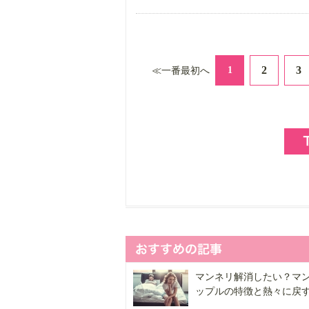
2
3
1
≪一番最初へ
マンネリ解消したい？マ
ップルの特徴と熱々に戻す