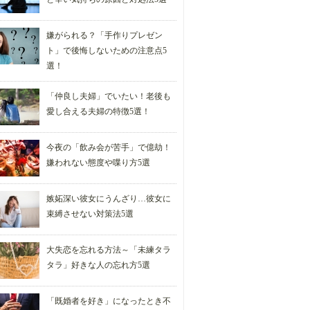
嫌がられる？「手作りプレゼン
ト」で後悔しないための注意点5
選！
「仲良し夫婦」でいたい！老後も
愛し合える夫婦の特徴5選！
今夜の「飲み会が苦手」で億劫！
嫌われない態度や喋り方5選
嫉妬深い彼女にうんざり…彼女に
束縛させない対策法5選
大失恋を忘れる方法～「未練タラ
タラ」好きな人の忘れ方5選
「既婚者を好き」になったとき不