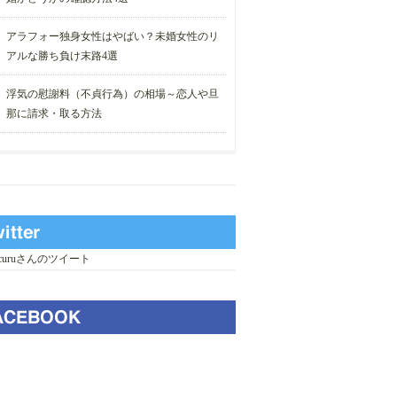
アラフォー独身女性はやばい？未婚女性のリ
アルな勝ち負け末路4選
浮気の慰謝料（不貞行為）の相場～恋人や旦
那に請求・取る方法
_curuさんのツイート