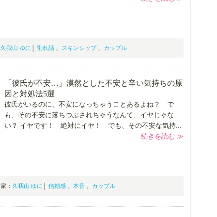
：
久我山 ゆに
│
別れ話
、
スキンシップ
、
カップル
「彼氏が不安…」漠然とした不安と辛い気持ちの原
因と対処法5選
彼氏がいるのに、不安になっちゃうことあるよね？ で
も、その不安に落ちつぶされちゃうなんて、イヤじゃな
い？ イヤです！ 絶対にイヤ！ でも、その不安な気持...
続きを読む ≫
専門家：
久我山 ゆに
│
信頼感
、
本音
、
カップル