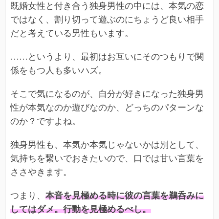
既婚女性と付き合う独身男性の中には、本気の恋
ではなく、割り切って遊ぶのにちょうど良い相手
だと考えている男性もいます。
……というより、最初はお互いにそのつもりで関
係をもつ人も多いハズ。
そこで気になるのが、自分が好きになった独身男
性が本気なのか遊びなのか、どっちのパターンな
のか？ですよね。
独身男性も、本気か本気じゃないかは別として、
気持ちを繋いでおきたいので、口では甘い言葉を
ささやきます。
つまり、
本音を見極める時に彼の言葉を鵜呑みに
してはダメ。行動を見極めるべし。