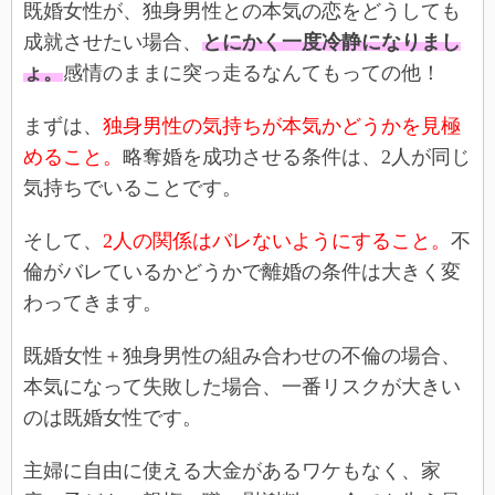
既婚女性が、独身男性との本気の恋をどうしても
成就させたい場合、
とにかく一度冷静になりまし
ょ。
感情のままに突っ走るなんてもっての他！
まずは、
独身男性の気持ちが本気かどうかを見極
めること。
略奪婚を成功させる条件は、2人が同じ
気持ちでいることです。
そして、
2人の関係はバレないようにすること。
不
倫がバレているかどうかで離婚の条件は大きく変
わってきます。
既婚女性＋独身男性の組み合わせの不倫の場合、
本気になって失敗した場合、一番リスクが大きい
のは既婚女性です。
主婦に自由に使える大金があるワケもなく、家