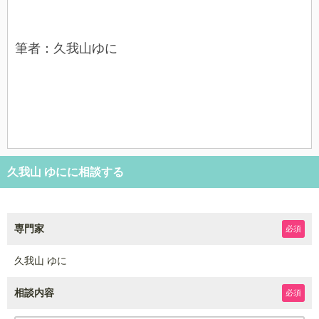
筆者：久我山ゆに
久我山 ゆにに相談する
専門家
必須
久我山 ゆに
相談内容
必須