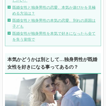
したい」
既婚女性と独身男性の恋愛、本気か遊びかを見極
める方法は？
既婚女性と独身男性の本気の恋愛、別れの原因は
子ども
既婚女性が独身男性を本気で好きになったら全て
を失う覚悟で
本気かどうかは別として…独身男性が既婚
女性を好きになる事ってあるの？