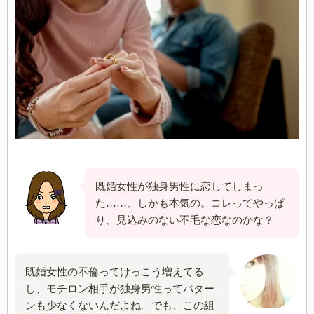
既婚女性が独身男性に恋してしまっ
た……、しかも本気の。コレってやっぱ
り、見込みのない不毛な恋なのかな？
既婚女性の不倫ってけっこう増えてる
し、モチロン相手が独身男性ってパター
ンも少なくないんだよね。でも、この組