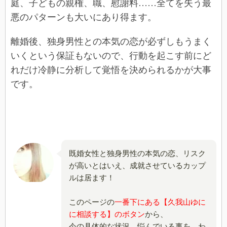
庭、子どもの親権、職、慰謝料……全てを失う最
悪のパターンも大いにあり得ます。
離婚後、独身男性との本気の恋が必ずしもうまく
いくという保証もないので、行動を起こす前にど
れだけ冷静に分析して覚悟を決められるかが大事
です。
既婚女性と独身男性の本気の恋、リスク
が高いとはいえ、成就させているカップ
ルは居ます！
このページの
一番下にある【久我山ゆに
に相談する】のボタン
から、
今の具体的な状況、悩んでいる事を、わ