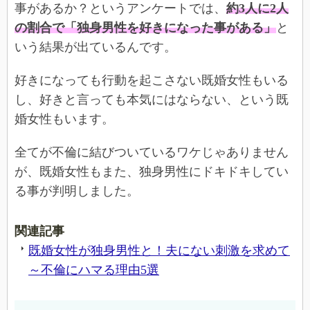
事があるか？というアンケートでは、
約3人に2人
の割合で「独身男性を好きになった事がある」
と
いう結果が出ているんです。
好きになっても行動を起こさない既婚女性もいる
し、好きと言っても本気にはならない、という既
婚女性もいます。
全てが不倫に結びついているワケじゃありません
が、既婚女性もまた、独身男性にドキドキしてい
る事が判明しました。
関連記事
既婚女性が独身男性と！夫にない刺激を求めて
～不倫にハマる理由5選