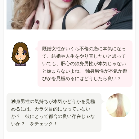
既婚女性がいくら不倫の恋に本気になっ
て、結婚や人生をやり直したいと思って
いても、肝心の独身男性が本気じゃない
と始まらないよね。 独身男性が本気か遊
びかを見極めるにはどうしたら良い？
独身男性の気持ちが本気かどうかを見極
めるには、カラダ目的になっていない
か？ 彼にとって都合の良い存在じゃな
いか？ をチェック！