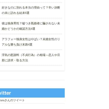
好きなのに別れる本当の理由って？辛い決断
の末に訪れる結末6選
彼は独身男性？嘘つき既婚者に騙されない未
婚かどうかの確認方法4選
アラフォー独身女性はやばい？未婚女性のリ
アルな勝ち負け末路4選
浮気の慰謝料（不貞行為）の相場～恋人や旦
那に請求・取る方法
_curuさんのツイート