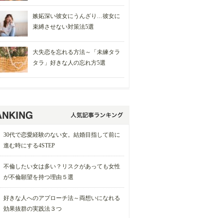
嫉妬深い彼女にうんざり…彼女に
束縛させない対策法5選
大失恋を忘れる方法～「未練タラ
タラ」好きな人の忘れ方5選
30代で恋愛経験のない女。結婚目指して前に
進む時にする4STEP
不倫したい女は多い？リスクがあっても女性
が不倫願望を持つ理由５選
好きな人へのアプローチ法～両想いになれる
効果抜群の実践法３つ