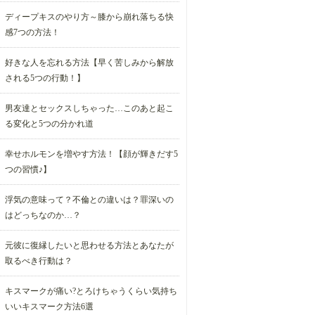
ディープキスのやり方～膝から崩れ落ちる快
感7つの方法！
好きな人を忘れる方法【早く苦しみから解放
される5つの行動！】
男友達とセックスしちゃった…このあと起こ
る変化と5つの分かれ道
幸せホルモンを増やす方法！【顔が輝きだす5
つの習慣♪】
浮気の意味って？不倫との違いは？罪深いの
はどっちなのか…？
元彼に復縁したいと思わせる方法とあなたが
取るべき行動は？
キスマークが痛い?とろけちゃうくらい気持ち
いいキスマーク方法6選