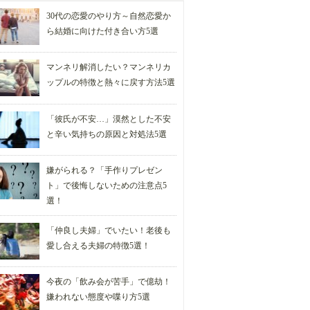
30代の恋愛のやり方～自然恋愛か
ら結婚に向けた付き合い方5選
マンネリ解消したい？マンネリカ
ップルの特徴と熱々に戻す方法5選
「彼氏が不安…」漠然とした不安
と辛い気持ちの原因と対処法5選
嫌がられる？「手作りプレゼン
ト」で後悔しないための注意点5
選！
「仲良し夫婦」でいたい！老後も
愛し合える夫婦の特徴5選！
今夜の「飲み会が苦手」で億劫！
嫌われない態度や喋り方5選