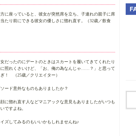
の方に座っていると、彼女が突然席を立ち、子連れの親子に席
当たり前にできる彼女の優しさに惚れ直す。（32歳／飲食
彼女だったのにデートのときはスカートを履いてきてくれたり
のに照れくさいけど、「お、俺の為なんじゃ……？」と思って
ぎ！ （25歳／クリエイター）
ピソード意外なものもありましたか？
寝顔に惚れ直す人などマニアックな意見もありましたがいつも
しいですよね。
イズしてみるのもいいかもしれませんね♪