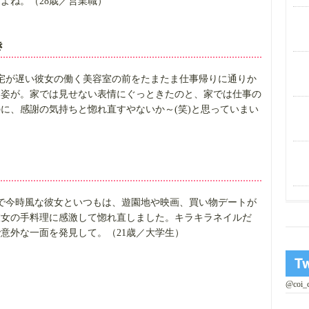
よね。（28歳／営業職）
き
宅が遅い彼女の働く美容室の前をたまたま仕事帰りに通りか
る姿が。家では見せない表情にぐっときたのと、家では仕事の
に、感謝の気持ちと惚れ直すやないか～(笑)と思っていまい
で今時風な彼女といつもは、遊園地や映画、買い物デートが
彼女の手料理に感激して惚れ直しました。キラキラネイルだ
意外な一面を発見して。（21歳／大学生）
@coi