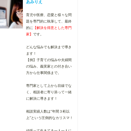
あみりえ
育児や医療、恋愛と様々な問
題を専門的に執筆して、最終
的に
【解決を得意とした専門
家】
です。
どんな悩みでも解決まで導き
ます！
【例】子育ての悩みや夫婦間
の悩み、
義実家との付き合い
方から仕事関係まで。
専門家として上から目線でな
く、相談者に寄り添って一緒
に解決に導きます！
相談実績人数は“年間３桁以
上”という圧倒的なカリスマ！
頑張って生きてる一人一人に