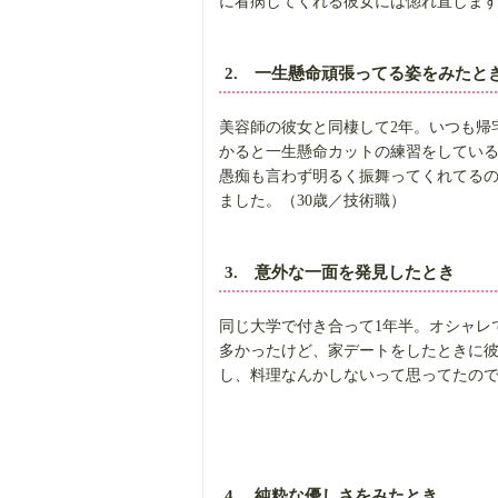
に看病してくれる彼女には惚れ直します
2. 一生懸命頑張ってる姿をみたと
美容師の彼女と同棲して2年。いつも帰
かると一生懸命カットの練習をしてい
愚痴も言わず明るく振舞ってくれてるの
ました。（30歳／技術職）
3. 意外な一面を発見したとき
同じ大学で付き合って1年半。オシャレ
多かったけど、家デートをしたときに
し、料理なんかしないって思ってたので
4. 純粋な優しさをみたとき