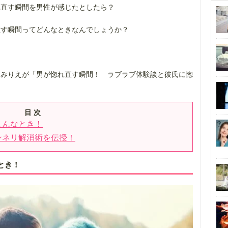
れ直す瞬間を男性が感じたとしたら？
直す瞬間ってどんなときなんでしょうか？
あみりえが「男が惚れ直す瞬間！ ラブラブ体験談と彼氏に惚
目 次
こんなとき！
ンネリ解消術を伝授！
とき！