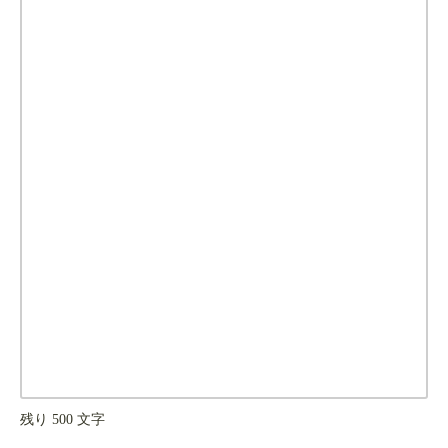
残り
500
文字