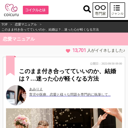
専門家
ジャンル
TOP
>
恋愛マニュアル
>
このまま付き合ってていいのか、結婚は？…迷った心が軽くなる方法
恋愛マニュアル
13,701
人がイイネしました♪
公開日：2025/09/30 09:00
このまま付き合ってていいのか、結婚
は？…迷った心が軽くなる方法
あみりえ
育児や医療、恋愛と様々な問題を専門的に執筆して...