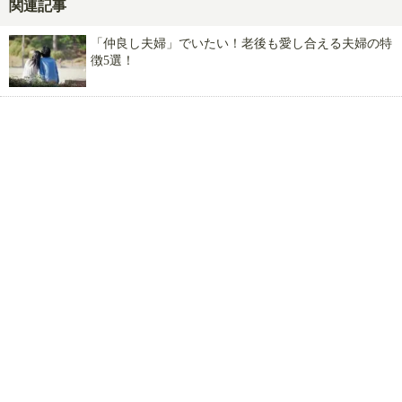
関連記事
「仲良し夫婦」でいたい！老後も愛し合える夫婦の特
023
本日
人が相談済！
徴5選！
ここをタップして、あみりえに相談!!
マンネリカップルの特徴！心も体もご無沙汰～乗り越
え方と解消法7選
ぽっちゃりな彼女って？たまんねぇ～ガリガリより勝
る男の本音5選！
ダメ男を引き寄せない方法！恋愛体質改善のための脱
却術
「彼氏と別れたい」友達に戻る！傷つけない上手な伝
え方・別れ方5選