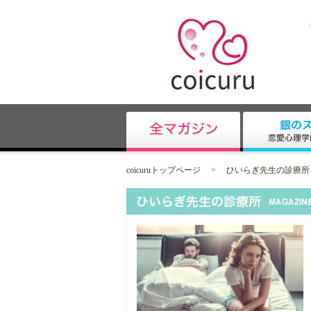
coicuruトップページ
>
ひいらぎ先生の診療所