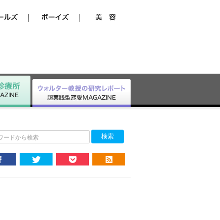
ワードから検索