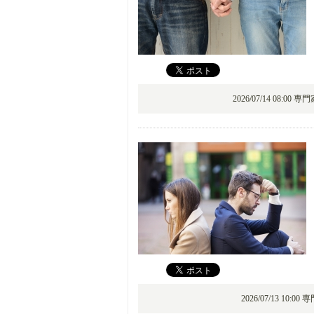
2026/07/14 08:00 専
2026/07/13 10:00