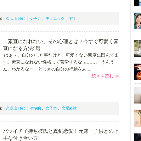
門家：
久我山 ゆに
│
女子力
、
テクニック
、
魅力
「素直になれない」その心理とは？今すぐ可愛く素
直になる方法5選
はぁ～。自分のした事だけど、可愛くない態度に凹んでま
す。素直になれない性格って苦労するなぁ……。 うんう
ん、わかるなー。とっさの自分の行動をあ...
続きを読む ≫
門家：
久我山 ゆに
│
消極的
、
女子力
、
恋愛経験
バツイチ子持ち彼氏と真剣恋愛！元嫁・子供との上
手な付き合い方