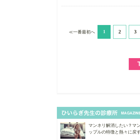
2
3
1
≪一番最初へ
マンネリ解消したい？マ
ップルの特徴と熱々に戻す