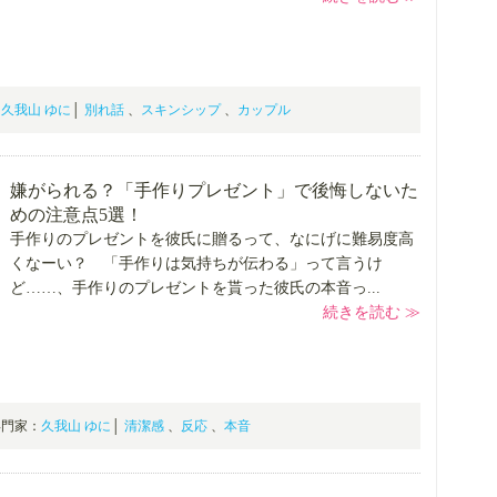
：
久我山 ゆに
│
別れ話
、
スキンシップ
、
カップル
嫌がられる？「手作りプレゼント」で後悔しないた
めの注意点5選！
手作りのプレゼントを彼氏に贈るって、なにげに難易度高
くなーい？ 「手作りは気持ちが伝わる」って言うけ
ど……、手作りのプレゼントを貰った彼氏の本音っ...
続きを読む ≫
0 専門家：
久我山 ゆに
│
清潔感
、
反応
、
本音