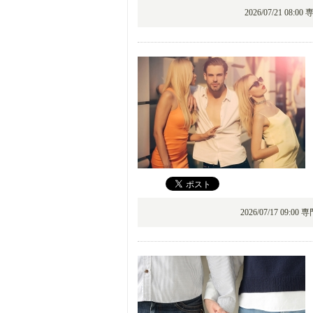
2026/07/21 08:0
2026/07/17 09:00