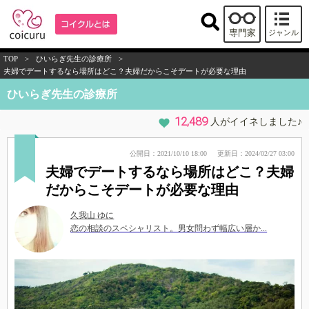
専門家
ジャンル
TOP
>
ひいらぎ先生の診療所
>
夫婦でデートするなら場所はどこ？夫婦だからこそデートが必要な理由
ひいらぎ先生の診療所
12,489
人がイイネしました♪
公開日：2021/10/10 18:00
更新日：2024/02/27 03:00
夫婦でデートするなら場所はどこ？夫婦
だからこそデートが必要な理由
久我山 ゆに
恋の相談のスペシャリスト。男女問わず幅広い層か...