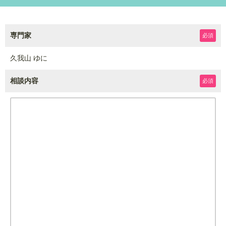
専門家
必須
久我山 ゆに
相談内容
必須