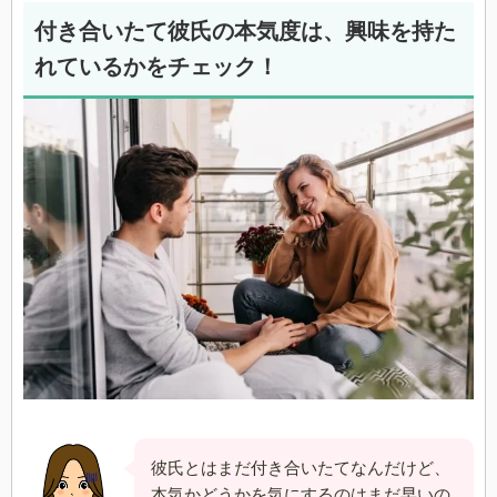
付き合いたて彼氏の本気度は、興味を持た
れているかをチェック！
彼氏とはまだ付き合いたてなんだけど、
本気かどうかを気にするのはまだ早いの