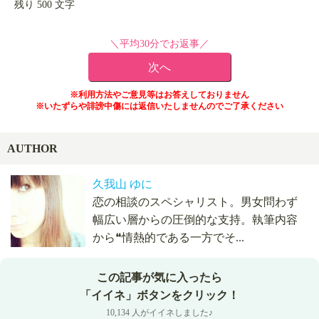
残り
500
文字
＼平均30分でお返事／
※利用方法やご意見等はお答えしておりません
※いたずらや誹謗中傷には返信いたしませんのでご了承ください
AUTHOR
久我山 ゆに
恋の相談のスペシャリスト。男女問わず
幅広い層からの圧倒的な支持。執筆内容
から❝情熱的である一方でそ...
この記事が気に入ったら
「イイネ」ボタンをクリック！
10,134 人がイイネしました♪