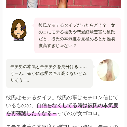
彼氏がモテるタイプだったらどう？ 女
のコにモテる彼氏や恋愛経験豊富な彼氏
だと、彼氏の本気度を見極めるとか難易
度高すぎじゃない？
モテ男の本気とモテテクを見分ける……
うーん、確かに恋愛スキル高くないとム
リそうー。
彼氏はモテるタイプ。彼氏の事はモチロン信じて
いるものの、
自信をなくしてる時は彼氏の本気度
を再確認したくなる～
ってのが女ゴコロ。
モテる彼氏の本気度を確認したい時は、デートの