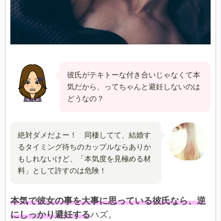
彼氏がテキトーな付き合いじゃなくて本
気だから、ってちゃんと避妊しないのは
どうなの？
絶対ダメだよー！ 同棲してて、結婚す
るタイミング待ちのカップルならありか
もしれないけど、「本気度を見極める材
料」として許すのは危険！
本気で彼女の事を大事に思っている彼氏なら、逆
にしっかり避妊する
ハズ。