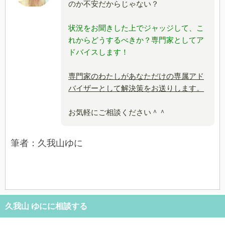
のか不安だからじゃない？
状況をお聞きした上でジャッジして、こ
れからどうするべきか？専門家としてア
ドバイスします！
専門家のわたしがあなただけの専属アド
バイザーとして解決策をお送りします。
お気軽にご相談ください＾＾
筆者：久我山ゆに
久我山 ゆにに相談する