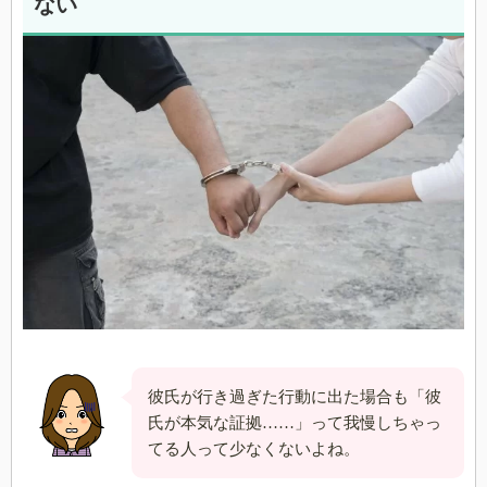
ない
彼氏が行き過ぎた行動に出た場合も「彼
氏が本気な証拠……」って我慢しちゃっ
てる人って少なくないよね。